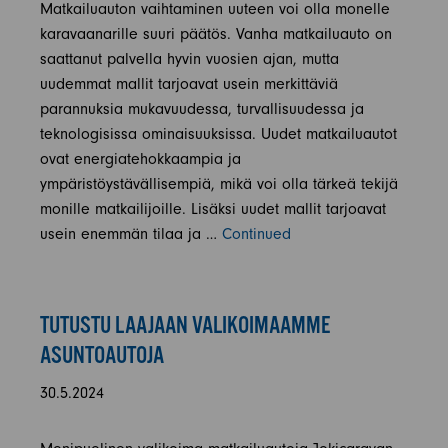
Matkailuauton vaihtaminen uuteen voi olla monelle
karavaanarille suuri päätös. Vanha matkailuauto on
saattanut palvella hyvin vuosien ajan, mutta
uudemmat mallit tarjoavat usein merkittäviä
parannuksia mukavuudessa, turvallisuudessa ja
teknologisissa ominaisuuksissa. Uudet matkailuautot
ovat energiatehokkaampia ja
ympäristöystävällisempiä, mikä voi olla tärkeä tekijä
monille matkailijoille. Lisäksi uudet mallit tarjoavat
usein enemmän tilaa ja …
Continued
TUTUSTU LAAJAAN VALIKOIMAAMME
ASUNTOAUTOJA
30.5.2024