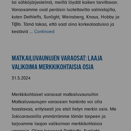
tai sähköjärjestelmä, meiltä löydät kaiken tarvittavan.
Varaosamme ovat peräisin luotettavilta valmistajilta,
kuten Dethleffs, Sunlight, Weinsberg, Knaus, Hobby ja
T@b. Tämä takaa, että saat aina korkealaatuisia ja
kestäviä …
Continued
MATKAILUVAUNUJEN VARAOSAT: LAAJA
VALIKOIMA MERKKIKOHTAISIA OSIA
31.5.2024
Merkkikohtaiset varaosat matkailuvaunuihin
Matkailuvaunujen varaosien hankinta voi olla
haastavaa, erityisesti jos etsit tietyn merkin osia. Me
Jokicaravanilla ymmärrämme tämän tarpeen ja
tarjoamme laajan valikoiman merkkikohtaisia