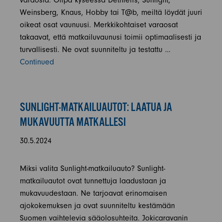
varaosia. Olipa kyseessä Dethleffs, Sunlight,
Weinsberg, Knaus, Hobby tai T@b, meiltä löydät juuri
oikeat osat vaunuusi. Merkkikohtaiset varaosat
takaavat, että matkailuvaunusi toimii optimaalisesti ja
turvallisesti. Ne ovat suunniteltu ja testattu …
Continued
SUNLIGHT-MATKAILUAUTOT: LAATUA JA
MUKAVUUTTA MATKALLESI
30.5.2024
Miksi valita Sunlight-matkailuauto? Sunlight-
matkailuautot ovat tunnettuja laadustaan ja
mukavuudestaan. Ne tarjoavat erinomaisen
ajokokemuksen ja ovat suunniteltu kestämään
Suomen vaihtelevia sääolosuhteita. Jokicaravanin