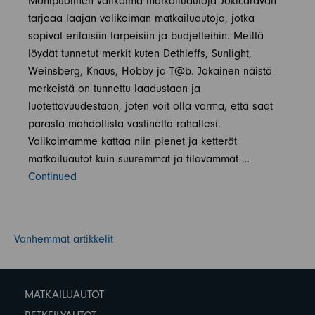
Monipuolinen valikoima matkailuautoja Jokicaravan
tarjoaa laajan valikoiman matkailuautoja, jotka
sopivat erilaisiin tarpeisiin ja budjetteihin. Meiltä
löydät tunnetut merkit kuten Dethleffs, Sunlight,
Weinsberg, Knaus, Hobby ja T@b. Jokainen näistä
merkeistä on tunnettu laadustaan ja
luotettavuudestaan, joten voit olla varma, että saat
parasta mahdollista vastinetta rahallesi.
Valikoimamme kattaa niin pienet ja ketterät
matkailuautot kuin suuremmat ja tilavammat …
Continued
ARTIKKELIEN SELAUS
Vanhemmat artikkelit
MATKAILUAUTOT