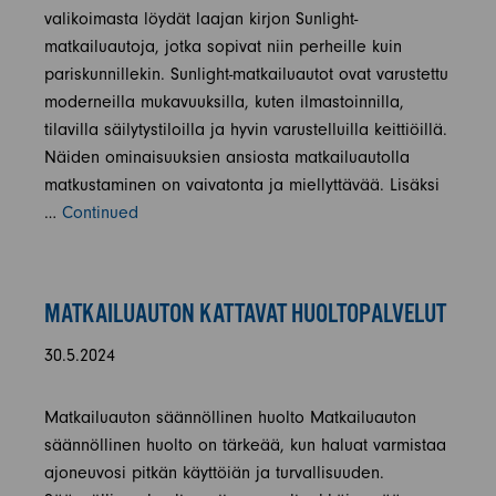
valikoimasta löydät laajan kirjon Sunlight-
matkailuautoja, jotka sopivat niin perheille kuin
pariskunnillekin. Sunlight-matkailuautot ovat varustettu
moderneilla mukavuuksilla, kuten ilmastoinnilla,
tilavilla säilytystiloilla ja hyvin varustelluilla keittiöillä.
Näiden ominaisuuksien ansiosta matkailuautolla
matkustaminen on vaivatonta ja miellyttävää. Lisäksi
…
Continued
MATKAILUAUTON KATTAVAT HUOLTOPALVELUT
30.5.2024
Matkailuauton säännöllinen huolto Matkailuauton
säännöllinen huolto on tärkeää, kun haluat varmistaa
ajoneuvosi pitkän käyttöiän ja turvallisuuden.