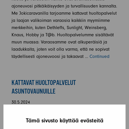
ajoneuvosi pitkäikäisyyden ja turvallisuuden kannalta.
Me Jokicaravanilla tarjoamme kattavat huoltopalvelut
ja laajan valikoiman varaosia kaikkiin myymiimme
merkkeihin, kuten Dethleffs, Sunlight, Weinsberg,
Knaus, Hobby ja T@b. Huoltopalvelumme sisältävät
muun muassa: Varaosamme ovat alkuperäisiä ja
laadukkaita, joten voit olla varma, että ne sopivat
täydellisesti ajoneuvoosi ja takaavat …
Continued
KATTAVAT HUOLTOPALVELUT
ASUNTOVAUNUILLE
30.5.2024
Asuntovaunujen säännöllinen huolto Asuntovaunun
Tämä sivusto käyttää evästeitä
säännöllinen huolto on tärkeää, jotta matkailu sujuu