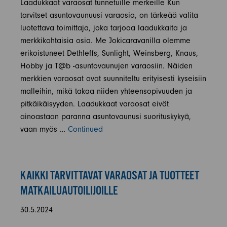
Laadukkaat varaosat tunnetuille merkeille Kun
tarvitset asuntovaunuusi varaosia, on tärkeää valita
luotettava toimittaja, joka tarjoaa laadukkaita ja
merkkikohtaisia osia. Me Jokicaravanilla olemme
erikoistuneet Dethleffs, Sunlight, Weinsberg, Knaus,
Hobby ja T@b -asuntovaunujen varaosiin. Näiden
merkkien varaosat ovat suunniteltu erityisesti kyseisiin
malleihin, mikä takaa niiden yhteensopivuuden ja
pitkäikäisyyden. Laadukkaat varaosat eivät
ainoastaan paranna asuntovaunusi suorituskykyä,
vaan myös …
Continued
KAIKKI TARVITTAVAT VARAOSAT JA TUOTTEET
MATKAILUAUTOILIJOILLE
30.5.2024