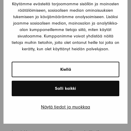
turvallisesti ja mukavasti. Säännöllinen huolto auttaa
Käytämme evästeitä tarjoamamme sisällön ja mainosten
räätälöimiseen, sosiaalisen median ominaisuuksien
ennaltaehkäisemään mahdollisia ongelmia ja
tukemiseen ja kävijämäärämme analysoimiseen. Lisäksi
pidentää asuntovaunun käyttöikää. Me
jaamme sosiaalisen median, mainosalan ja analytiikka-
Jokicaravanilla tarjoamme kattavat huoltopalvelut,
alan kumppaneillemme tietoja siitä, miten käytät
jotka varmistavat, että asuntovaunusi on aina
sivustoamme. Kumppanimme voivat yhdistää näitä
parhaassa mahdollisessa kunnossa.
tietoja muihin tietoihin, joita olet antanut heille tai joita on
Huoltopalveluihimme kuuluu muun muassa jarrujen
kerätty, kun olet käyttänyt heidän palvelujaan.
tarkastus ja huolto, sähkölaitteiden toiminnan
varmistaminen sekä vesijärjestelmän puhdistus ja
Kiellä
huolto. Näiden …
Continued
Salli kaikki
ASUNTOVAUNUN MERKKIKOHTAISET
VARAOSAT MEILTÄ!
Näytä tiedot ja muokkaa
30.5.2024