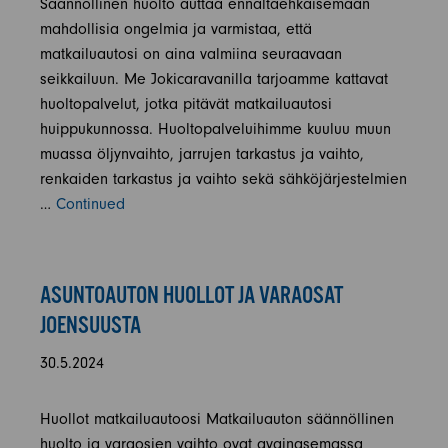
Säännöllinen huolto auttaa ennaltaehkäisemään
mahdollisia ongelmia ja varmistaa, että
matkailuautosi on aina valmiina seuraavaan
seikkailuun. Me Jokicaravanilla tarjoamme kattavat
huoltopalvelut, jotka pitävät matkailuautosi
huippukunnossa. Huoltopalveluihimme kuuluu muun
muassa öljynvaihto, jarrujen tarkastus ja vaihto,
renkaiden tarkastus ja vaihto sekä sähköjärjestelmien
…
Continued
ASUNTOAUTON HUOLLOT JA VARAOSAT
JOENSUUSTA
30.5.2024
Huollot matkailuautoosi Matkailuauton säännöllinen
huolto ja varaosien vaihto ovat avainasemassa