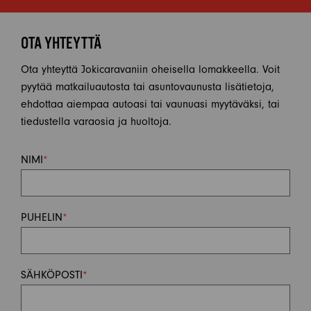
OTA YHTEYTTÄ
Ota yhteyttä Jokicaravaniin oheisella lomakkeella. Voit
pyytää matkailuautosta tai asuntovaunusta lisätietoja,
ehdottaa aiempaa autoasi tai vaunuasi myytäväksi, tai
tiedustella varaosia ja huoltoja.
NIMI
*
PUHELIN
*
SÄHKÖPOSTI
*