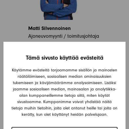
Matti Silvennoinen
Ajoneuvomyynti / toimitusjohtaja
Soita:
Tämä sivusto käyttää evästeitä
0447044411
email:
Käytämme evästeitä tarjoamamme sisällön ja mainosten
matti.silvennoinen@jokicaravan.fi
räätälöimiseen, sosiaalisen median ominaisuuksien
tukemiseen ja kävijämäärämme analysoimiseen. Lisäksi
jaamme sosiaalisen median, mainosalan ja analytiikka-
alan kumppaneillemme tietoja siitä, miten käytät
sivustoamme. Kumppanimme voivat yhdistää näitä
tietoja muihin tietoihin, joita olet antanut heille tai joita on
kerätty, kun olet käyttänyt heidän palvelujaan.