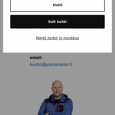
Kiellä
Salli kaikki
Markus Timonen
Huolto ja varaosat
Näytä tiedot ja muokkaa
Soita:
0290010162
email:
huolto@jokicaravan.fi