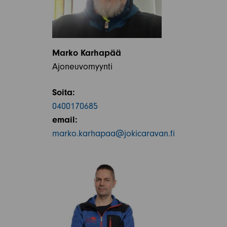
Marko Karhapää
Ajoneuvomyynti
Soita:
0400170685
email:
marko.karhapaa@jokicaravan.fi