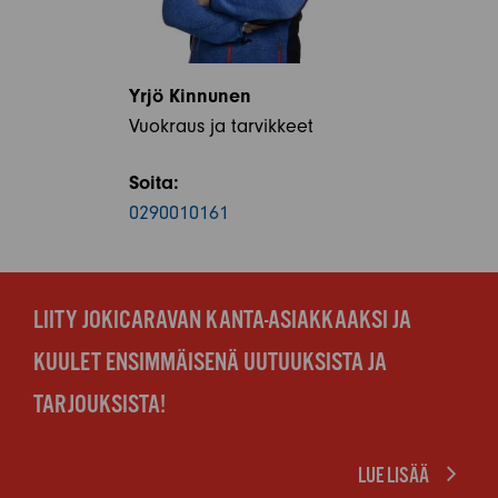
Yrjö Kinnunen
Vuokraus ja tarvikkeet
Soita:
0290010161
LIITY JOKICARAVAN KANTA-ASIAKKAAKSI JA
KUULET ENSIMMÄISENÄ UUTUUKSISTA JA
TARJOUKSISTA!
LUE LISÄÄ