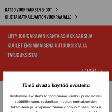
KATSO VUOKRAUKSEN EHDOT
OHJEITA MATKAILUAUTON VUOKRAAJALLE
LIITY JOKICARAVAN KANTA-ASIAKKAAKSI JA
KUULET ENSIMMÄISENÄ UUTUUKSISTA JA
TARJOUKSISTA!
LUE LISÄÄ
Tämä sivusto käyttää evästeitä
KYSY VUOKRAUSTA
Käytämme evästeitä tarjoamamme sisällön ja mainosten
Ota yhteyttä Jokicaravaniin oheisella lomakkeella
räätälöimiseen, sosiaalisen median ominaisuuksien
tukemiseen ja kävijämäärämme analysoimiseen. Lisäksi
vuokrataksesi matkailuauton tai asuntovaunun. Katso