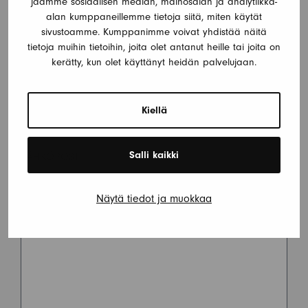
jaamme sosiaalisen median, mainosalan ja analytiikka-
varaustilanne yllä olevasta kalenterista.
alan kumppaneillemme tietoja siitä, miten käytät
sivustoamme. Kumppanimme voivat yhdistää näitä
NIMI
*
tietoja muihin tietoihin, joita olet antanut heille tai joita on
kerätty, kun olet käyttänyt heidän palvelujaan.
PUHELIN
*
Kiellä
Salli kaikki
SÄHKÖPOSTI
*
Näytä tiedot ja muokkaa
VIESTI
*