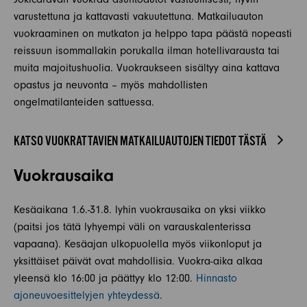
varustettuna ja kattavasti vakuutettuna. Matkailuauton
vuokraaminen on mutkaton ja helppo tapa päästä nopeasti
reissuun isommallakin porukalla ilman hotellivarausta tai
muita majoitushuolia. Vuokraukseen sisältyy aina kattava
opastus ja neuvonta – myös mahdollisten
ongelmatilanteiden sattuessa.
KATSO VUOKRATTAVIEN MATKAILUAUTOJEN TIEDOT TÄSTÄ
Vuokrausaika
Kesäaikana 1.6.-31.8. lyhin vuokrausaika on yksi viikko
(paitsi jos tätä lyhyempi väli on varauskalenterissa
vapaana). Kesäajan ulkopuolella myös viikonloput ja
yksittäiset päivät ovat mahdollisia. Vuokra-aika alkaa
yleensä klo 16:00 ja päättyy klo 12:00.
Hinnasto
ajoneuvoesittelyjen yhteydessä
.