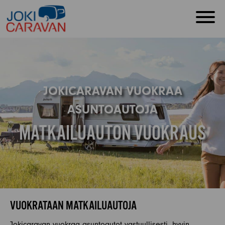
JOKICARAVAN VUOKRAA
ASUNTOAUTOJA
MATKAILUAUTON VUOKRAUS
VUOKRATAAN MATKAILUAUTOJA
Jokicaravan vuokraa asuntoautot vastuullisesti, hyvin