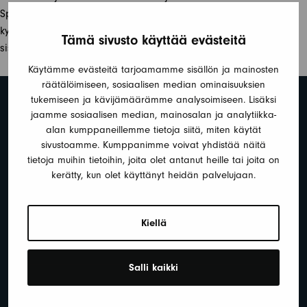
Sport- ja Südwind -mallisarjoista, joissa on molemmissa toista
kymmentä eri pohjaratkaisua / layoutia. Uudistunut mallisto
Tämä sivusto käyttää evästeitä
sisältää mm. kattavan LED-valaistuksen.
Käytämme evästeitä tarjoamamme sisällön ja mainosten
räätälöimiseen, sosiaalisen median ominaisuuksien
tukemiseen ja kävijämäärämme analysoimiseen. Lisäksi
MATKAILUAUTOT
jaamme sosiaalisen median, mainosalan ja analytiikka-
RETKEILYAUTOT
alan kumppaneillemme tietoja siitä, miten käytät
ASUNTOVAUNUT
sivustoamme. Kumppanimme voivat yhdistää näitä
tietoja muihin tietoihin, joita olet antanut heille tai joita on
HUOLTO
kerätty, kun olet käyttänyt heidän palvelujaan.
VUOKRAUS
OSTO – MYY AUTO TAI VAUNU
Kiellä
AJANKOHTAISTA
OTA YHTEYTTÄ
Salli kaikki