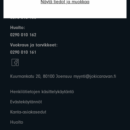
Näytä tiedot ja muokkaa
Myynti:
0290 010 160
Huolto:
0290 010 162
Vuokraus ja tarvikkeet:
0290 010 161
Kuurnankatu 20, 80100 Joensuu
myynti@jokicaravan.fi
Henkilötietojen käsittelykäytäntö
Evästekäytännöt
Kanta-asiakasedut
Huolto