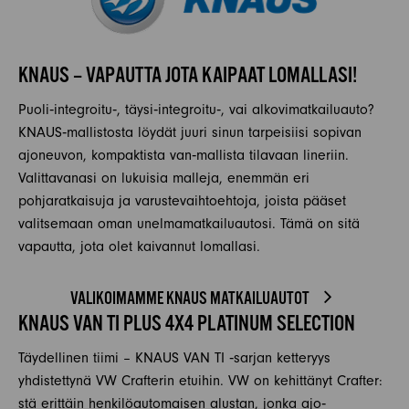
KNAUS – VAPAUTTA JOTA KAIPAAT LOMALLASI!
Puoli‐integroitu‐, täysi‐integroitu‐, vai alkovimatkailuauto?
KNAUS‐mallistosta löydät juuri sinun tarpeisiisi sopivan
ajoneuvon, kompaktista van‐mallista tilavaan lineriin.
Valittavanasi on lukuisia malleja, enemmän eri
pohjaratkaisuja ja varustevaihtoehtoja, joista pääset
valitsemaan oman unelmamatkailuautosi. Tämä on sitä
vapautta, jota olet kaivannut lomallasi.
VALIKOIMAMME KNAUS MATKAILUAUTOT
KNAUS VAN TI PLUS 4X4 PLATINUM SELECTION
Täydellinen tiimi – KNAUS VAN TI ‐sarjan ketteryys
yhdistettynä VW Crafterin etuihin. VW on kehittänyt Crafter:
stä erittäin henkilöautomaisen alustan, jonka ajo‐