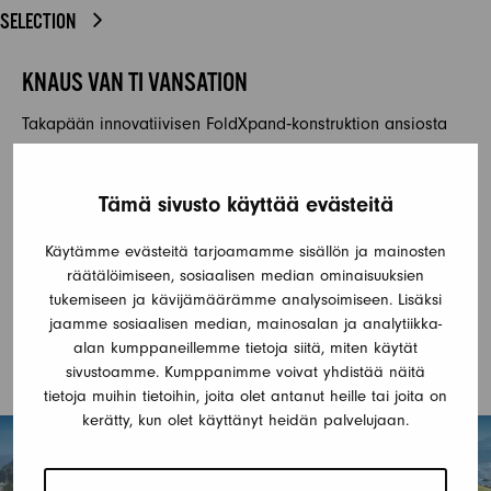
SELECTION
KNAUS VAN TI VANSATION
Takapään innovatiivisen FoldXpand‐konstruktion ansiosta
VAN TI tarjoaa luokkansa suurimman oleskelutilan ja
ainutlaatuista mukavuutta kompakteilla ulkomitoilla.
Tämä sivusto käyttää evästeitä
Kampanjamallina VANSATION tarjoaa lisäksi lukuisia
varustelukohokohtia vakiovarusteena. Tästä hetkestä alkaen
Käytämme evästeitä tarjoamamme sisällön ja mainosten
KNAUS VAN TI VANSATION on saatavilla myös VW
räätälöimiseen, sosiaalisen median ominaisuuksien
‐alustalla. VAN TI 640 MEG VANSATION ‐malli tarjoaa
tukemiseen ja kävijämäärämme analysoimiseen. Lisäksi
täydellistä ajodynamiikkaa ja suuremmoista mukavuutta,
jaamme sosiaalisen median, mainosalan ja analytiikka-
saatavilla nyt myös nostovuoteellisena versiona. City‐
alan kumppaneillemme tietoja siitä, miten käytät
kelpoinen tilaihme ilman kompromisseja.
sivustoamme. Kumppanimme voivat yhdistää näitä
tietoja muihin tietoihin, joita olet antanut heille tai joita on
kerätty, kun olet käyttänyt heidän palvelujaan.