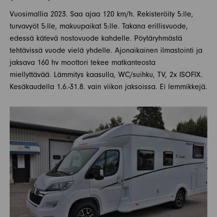
Vuosimallia 2023. Saa ajaa 120 km/h. Rekisteröity 5:lle,
turvavyöt 5:lle, makuupaikat 5:lle. Takana erillisvuode,
edessä kätevä nostovuode kahdelle. Pöytäryhmästä
tehtävissä vuode vielä yhdelle. Ajonaikainen ilmastointi ja
jaksava 160 hv moottori tekee matkanteosta
miellyttävää. Lämmitys kaasulla, WC/suihku, TV, 2x ISOFIX.
Kesäkaudella 1.6.-31.8. vain viikon jaksoissa. Ei lemmikkejä.