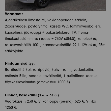
Varusteet:
Ajonaikainen ilmastointi, vakionopeuden säädin,
2xparivuode, pöytäryhmä, kasetti WC, lämminvesiboileri,
kaasuliesi, jääkaappi + pakastelokero, TV, Truma-
ilmakeskuslämmitys (kaasu + 230V sähkö), kattoluukku,
raikasvesisäiliö 100 l, harmaavesisäiliö 92 l, 12V akku, 25m
sähköjohto.
Hintaan sisältyy:
Retkituolit 5 kpl, retkipöytä, kahvinkeitin, vedenkeitin,
astiasto 5:lle, ruoanlaittovälineitä, 1 pullollinen kaasua,
täyskaskovakuutus (omavastuu 1000 €).
Hinnat, kesäkausi (1.6. – 31.8.)
Vuorokausi : 230 €, Viikonloppu (pe-ma): 625 €, Viikko:
1250 €.