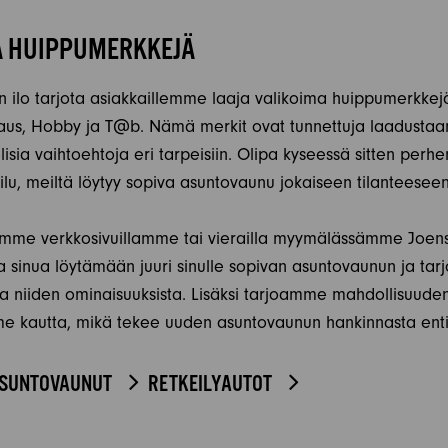
A HUIPPUMERKKEJÄ
n ilo tarjota asiakkaillemme laaja valikoima huippumerkkejä
aus, Hobby ja T@b. Nämä merkit ovat tunnettuja laadustaan
isia vaihtoehtoja eri tarpeisiin. Olipa kyseessä sitten perhe
ailu, meiltä löytyy sopiva asuntovaunu jokaiseen tilanteeseen
aamme verkkosivuillamme tai vierailla myymälässämme Joens
sinua löytämään juuri sinulle sopivan asuntovaunun ja tarj
a ja niiden ominaisuuksista. Lisäksi tarjoamme mahdollisuude
e kautta, mikä tekee uuden asuntovaunun hankinnasta ent
SUNTOVAUNUT
RETKEILYAUTOT