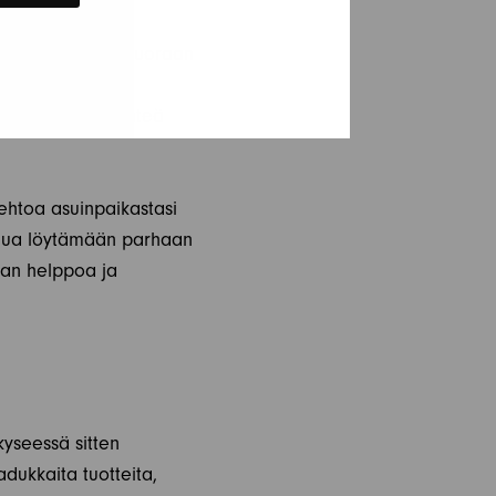
käyttövalmiina suoraan
 mahdollisimman
a, joten voit lähteä
ehtoa asuinpaikastasi
sinua löytämään parhaan
man helppoa ja
yseessä sitten
adukkaita tuotteita,