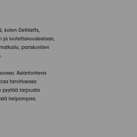
, kuten Dethleffs,
 ja luotettavuudestaan,
matkailu, pariskuntien
.
uussa. Asiantunteva
oaa tarvittaessa
n pyytää tarjousta
istä helpompaa.