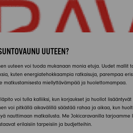
ASUNTOVAUNU UUTEEN?
en uuteen voi tuoda mukanaan monia etuja. Uudet mallit ta
ksia, kuten energiatehokkaampia ratkaisuja, parempaa eris
e matkustamisesta miellyttävämpää ja huolettomampaa.
pito voi tulla kalliiksi, kun korjaukset ja huollot lisääntyv
n voi pitkällä aikavälillä säästää rahaa ja aikaa, kun huol
ttyä nauttimaan matkailusta. Me Jokicaravanilla tarjoamme 
aavat erilaisiin tarpeisiin ja budjetteihin.