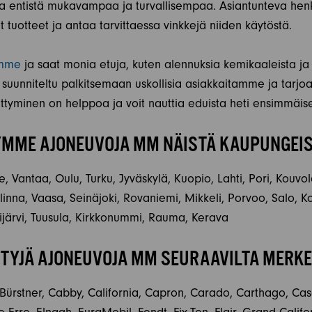
sta entistä mukavampaa ja turvallisempaa. Asiantunteva he
 tuotteet ja antaa tarvittaessa vinkkejä niiden käytöstä.
emme
ja saat monia etuja, kuten alennuksia kemikaaleista ja 
uunniteltu palkitsemaan uskollisia asiakkaitamme ja tarjo
ittyminen on helppoa ja voit nauttia eduista heti ensimmäise
MME AJONEUVOJA MM NÄISTÄ KAUPUNGEI
, Vantaa, Oulu, Turku, Jyväskylä, Kuopio, Lahti, Pori, Kouvo
na, Vaasa, Seinäjoki, Rovaniemi, Mikkeli, Porvoo, Salo, Ko
järvi, Tuusula, Kirkkonummi, Rauma, Kerava
YJÄ AJONEUVOJA MM SEURAAVILTA MERKE
 Bürstner, Cabby, California, Capron, Carado, Carthago, Cas