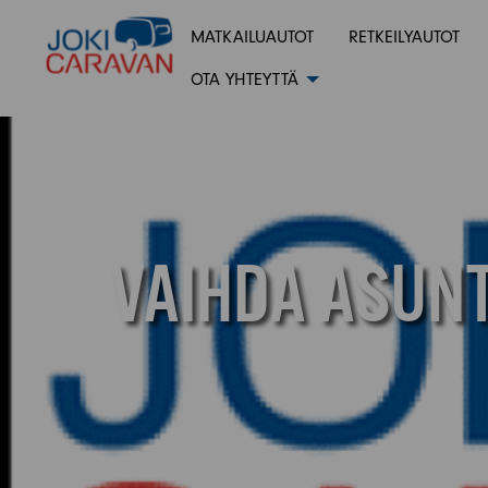
MATKAILUAUTOT
RETKEILYAUTOT
OTA YHTEYTTÄ
VAIHDA ASUN