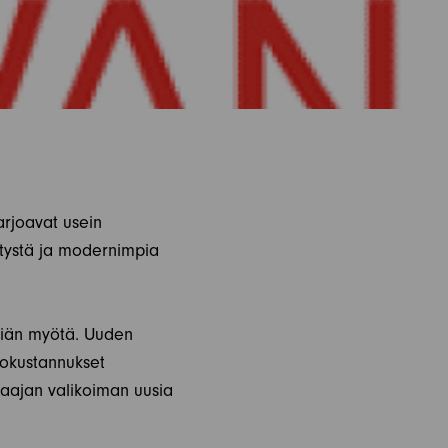
rjoavat usein
tystä ja modernimpia
ät iän myötä. Uuden
tokustannukset
laajan valikoiman uusia