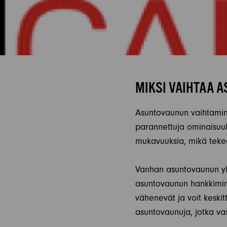
MIKSI VAIHTAA 
Asuntovaunun vaihtamin
parannettuja ominaisuu
mukavuuksia, mikä teke
Vanhan asuntovaunun yllä
asuntovaunun hankkimine
vähenevät ja voit keski
asuntovaunuja, jotka vast