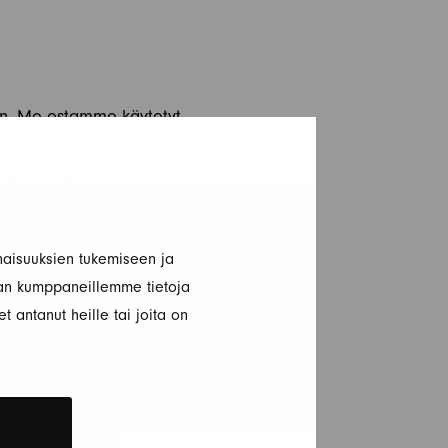
een. Me ostamme käytetyt
mä tekee uuden
 vanhan ajoneuvosi
ntiä, jotta voimme
aisuuksien tukemiseen ja
ina hyväkuntoisen ja
an kumppaneillemme tietoja
tarjoamme kattavat
t antanut heille tai joita on
ovaunusi pysyy hyvässä