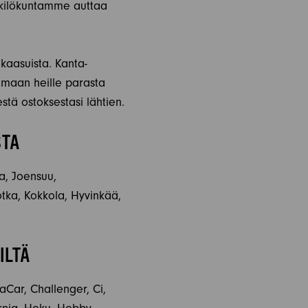
nkilökuntamme auttaa
kaasuista. Kanta-
amaan heille parasta
stä ostoksestasi lähtien.
STA
la, Joensuu,
tka, Kokkola, Hyvinkää,
ILTÄ
aCar, Challenger, Ci,