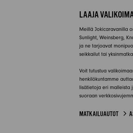
LAAJA VALIKOIM
Meillä Jokicaravanilla o
Sunlight, Weinsberg, Kn
ja ne tarjoavat monipuol
seikkailut tai yksinmatk
Voit tutustua valikoim
henkilökuntamme auttaa 
lisätietoja eri malleist
suoraan verkkosivujemm
MATKAILUAUTOT
A