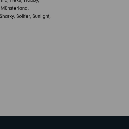
ornia, Heku, Hobby,
, Münsterland,
arky, Solifer, Sunlight,