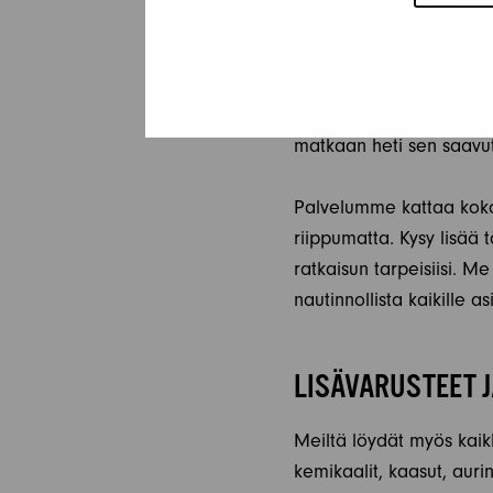
KÄYTTÖVALMIIT 
Uutena palveluna tarjo
kotiovellesi. Tämä pal
vaivatonta ja mukavaa. 
matkaan heti sen saavut
Palvelumme kattaa koko
riippumatta. Kysy lisää
ratkaisun tarpeisiisi. 
nautinnollista kaikille a
LISÄVARUSTEET 
Meiltä löydät myös kaik
kemikaalit, kaasut, auri