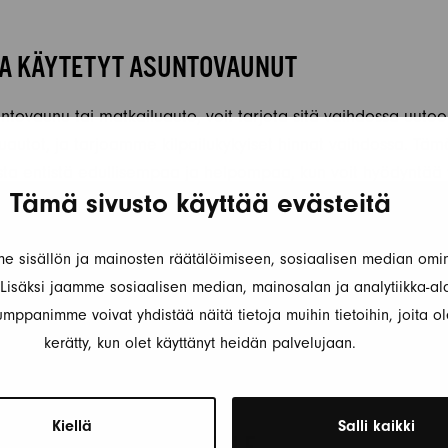
JA KÄYTETYT ASUNTOVAUNUT
untovaunu tai matkailuauto, voit tarjota sitä vaihdossa uut
uautot, ja tarjoamme kilpailukykyiset hinnat vaihdossa. Tä
ta entistä edullisempaa ja helpompaa, kun voit hyödyntää
Tämä sivusto käyttää evästeitä
äyvät läpi perusteellisen tarkastuksen ja huollon ennen myy
 sisällön ja mainosten räätälöimiseen, sosiaalisen median omin
 ja luotettavuuden. Näin voit olla varma, että saat meiltä a
isäksi jaamme sosiaalisen median, mainosalan ja analytiikka-al
lipa kyseessä sitten uusi tai käytetty asuntovaunu. Lisäksi 
mppanimme voivat yhdistää näitä tietoja muihin tietoihin, joita ole
 myymiimme merkkeihin, joten voit luottaa siihen, että asunt
kerätty, kun olet käyttänyt heidän palvelujaan.
uudessa.
Kiellä
Salli kaikki