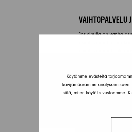
VAIHTOPALVELU 
Jos sinulla on vanha as
asuntovaunut ja matkail
asuntovaunun hankinnas
arvon.
Käytetyt asuntovaunut k
Käytämme evästeitä tarjoamamme
varmistaa niiden laadun
kävijämäärämme analysoimiseen. L
turvallisen ajoneuvon, o
siitä, miten käytät sivustoamme. Ku
huoltopalvelut kaikkiin
kunnossa myös tulevais