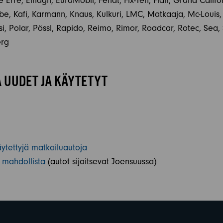
 Erre, Elnagh, EuraMobil, Fendt, Fix-Ten, Flair, Grand Calif
abe, Kafi, Karmann, Knaus, Kulkuri, LMC, Matkaaja, Mc-Louis
, Polar, Pössl, Rapido, Reimo, Rimor, Roadcar, Rotec, Sea, Sh
erg
 UUDET JA KÄYTETYT
tettyjä matkailuautoja
 mahdollista
(autot sijaitsevat Joensuussa)