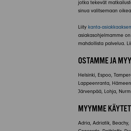
jotka tekevät matkailu
sinua valitsemaan oikeat
Liity
kanta-asiakkaaks
asiakasohjelmamme on s
mahdollista palvelua. Li
OSTAMME JA MYY
Helsinki, Espoo, Tampere
Lappeenranta, Hämeenlin
Järvenpää, Lohja, Nurmi
MYYMME KÄYTETT
Adria, Adriatik, Beachy,