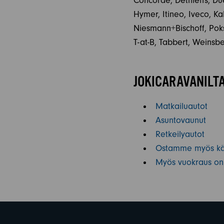
Concorde, Dethleffs, Due
Hymer, Itineo, Iveco, K
Niesmann+Bischoff, Poksi
T-at-B, Tabbert, Weinsb
JOKICARAVANILTA
Matkailuautot
Asuntovaunut
Retkeilyautot
Ostamme myös käy
Myös vuokraus on