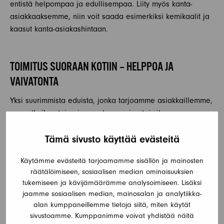
entistä helpompaa ja edullisempaa. Liity myös kanta-
asiakkaaksemme, niin voit saada esimerkiksi kemikaalit ja
kaasut kanta-asiakashintaan.
TOIMITUS SUORAAN KOTIIN – HELPPOA JA
VAIVATONTA
Yksi suurimmista eduista, jonka tarjoamme asiakkaillemme,
on matkailuautojen ja asuntovaunujen toimitus suoraan
kotiin. Tämä palvelu on suunniteltu tekemään ajoneuvon
Tämä sivusto käyttää evästeitä
hankinnasta mahdollisimman helppoa ja vaivatonta. Sinun
ei tarvitse huolehtia ajoneuvon noutamisesta tai
Käytämme evästeitä tarjoamamme sisällön ja mainosten
kuljetuksesta, sillä me hoidamme kaiken puolestasi.
räätälöimiseen, sosiaalisen median ominaisuuksien
tukemiseen ja kävijämäärämme analysoimiseen. Lisäksi
Toimitamme ajoneuvot koko Suomeen, joten voit asua
jaamme sosiaalisen median, mainosalan ja analytiikka-
missä tahansa ja silti hyödyntää tätä kätevää palvelua.
alan kumppaneillemme tietoja siitä, miten käytät
Ajoneuvo toimitetaan käyttövalmiina, joten voit lähteä
sivustoamme. Kumppanimme voivat yhdistää näitä