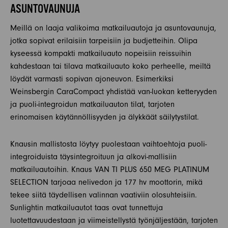
ASUNTOVAUNUJA
Meillä on laaja valikoima matkailuautoja ja asuntovaunuja,
jotka sopivat erilaisiin tarpeisiin ja budjetteihin. Olipa
kyseessä kompakti matkailuauto nopeisiin reissuihin
kahdestaan tai tilava matkailuauto koko perheelle, meiltä
löydät varmasti sopivan ajoneuvon. Esimerkiksi
Weinsbergin CaraCompact yhdistää van-luokan ketteryyden
ja puoli-integroidun matkailuauton tilat, tarjoten
erinomaisen käytännöllisyyden ja älykkäät säilytystilat.
Knausin mallistosta löytyy puolestaan vaihtoehtoja puoli-
integroiduista täysintegroituun ja alkovi-mallisiin
matkailuautoihin. Knaus VAN TI PLUS 650 MEG PLATINUM
SELECTION tarjoaa nelivedon ja 177 hv moottorin, mikä
tekee siitä täydellisen valinnan vaativiin olosuhteisiin.
Sunlightin matkailuautot taas ovat tunnettuja
luotettavuudestaan ja viimeistellystä työnjäljestään, tarjoten