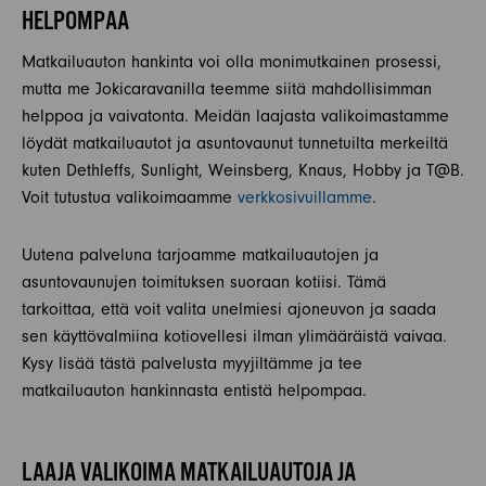
HELPOMPAA
Matkailuauton hankinta voi olla monimutkainen prosessi,
mutta me Jokicaravanilla teemme siitä mahdollisimman
helppoa ja vaivatonta. Meidän laajasta valikoimastamme
löydät matkailuautot ja asuntovaunut tunnetuilta merkeiltä
kuten Dethleffs, Sunlight, Weinsberg, Knaus, Hobby ja T@B.
Voit tutustua valikoimaamme
verkkosivuillamme
.
Uutena palveluna tarjoamme matkailuautojen ja
asuntovaunujen toimituksen suoraan kotiisi. Tämä
tarkoittaa, että voit valita unelmiesi ajoneuvon ja saada
sen käyttövalmiina kotiovellesi ilman ylimääräistä vaivaa.
Kysy lisää tästä palvelusta myyjiltämme ja tee
matkailuauton hankinnasta entistä helpompaa.
LAAJA VALIKOIMA MATKAILUAUTOJA JA