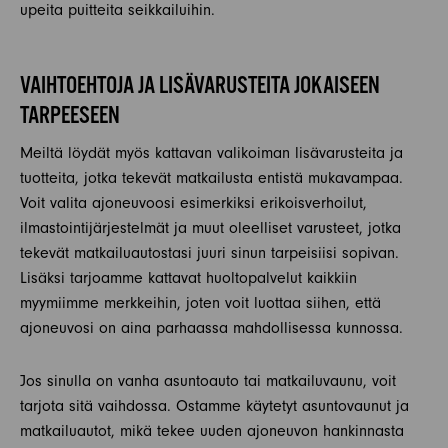
upeita puitteita seikkailuihin.
VAIHTOEHTOJA JA LISÄVARUSTEITA JOKAISEEN
TARPEESEEN
Meiltä löydät myös kattavan valikoiman lisävarusteita ja
tuotteita, jotka tekevät matkailusta entistä mukavampaa.
Voit valita ajoneuvoosi esimerkiksi erikoisverhoilut,
ilmastointijärjestelmät ja muut oleelliset varusteet, jotka
tekevät matkailuautostasi juuri sinun tarpeisiisi sopivan.
Lisäksi tarjoamme kattavat huoltopalvelut kaikkiin
myymiimme merkkeihin, joten voit luottaa siihen, että
ajoneuvosi on aina parhaassa mahdollisessa kunnossa.
Jos sinulla on vanha asuntoauto tai matkailuvaunu, voit
tarjota sitä vaihdossa. Ostamme käytetyt asuntovaunut ja
matkailuautot, mikä tekee uuden ajoneuvon hankinnasta