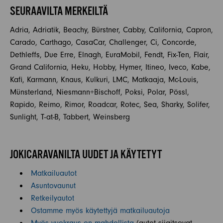
SEURAAVILTA MERKEILTÄ
Adria, Adriatik, Beachy, Bürstner, Cabby, California, Capron,
Carado, Carthago, CasaCar, Challenger, Ci, Concorde,
Dethleffs, Due Erre, Elnagh, EuraMobil, Fendt, Fix-Ten, Flair,
Grand California, Heku, Hobby, Hymer, Itineo, Iveco, Kabe,
Kafi, Karmann, Knaus, Kulkuri, LMC, Matkaaja, Mc-Louis,
Münsterland, Niesmann+Bischoff, Poksi, Polar, Pössl,
Rapido, Reimo, Rimor, Roadcar, Rotec, Sea, Sharky, Solifer,
Sunlight, T-at-B, Tabbert, Weinsberg
JOKICARAVANILTA UUDET JA KÄYTETYT
Matkailuautot
Asuntovaunut
Retkeilyautot
Ostamme myös käytettyjä matkailuautoja