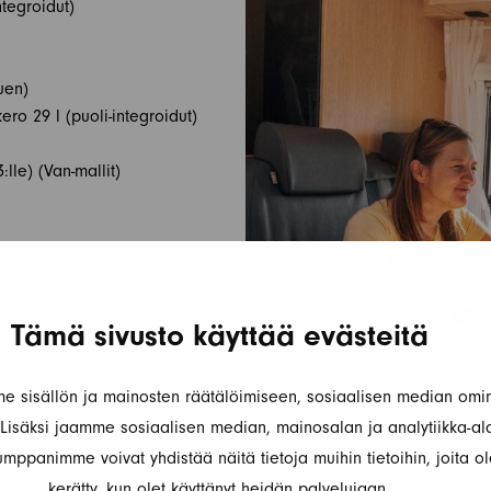
tegroidut)
uen)
ro 29 l (puoli-integroidut)
lle) (Van-mallit)
Tämä sivusto käyttää evästeitä
 sisällön ja mainosten räätälöimiseen, sosiaalisen median omin
isäksi jaamme sosiaalisen median, mainosalan ja analytiikka-al
mppanimme voivat yhdistää näitä tietoja muihin tietoihin, joita ole
kerätty, kun olet käyttänyt heidän palvelujaan.