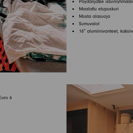
Pöydänjatke istuinryhmään
Maalattu etupuskuri
Musta alasuoja
Sumuvalot
16″ alumiinivanteet, kaksiv
Euro 6