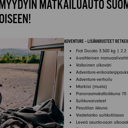
 MYYDYIN MATKAILUAUTO SUO
OISEEN!
ADVENTURE – LISÄVARUSTEET RETKEI
Fiat Ducato 3.500 kg | 2.2
6-vaihteinen manuaalivaiht
Valkoinen ulkoväri
Adventure-erikoisteippauk
Adventure-verhoilu
Markiisi (musta)
Panoraamakattoikkuna 70 
Suihkuvarusteet
Pesutilan ikkuna
Vaatetanko suihkutilassa
Leveä asunto-osan ulkoas