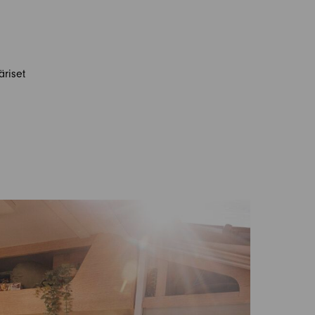
äriset