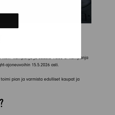
!
 Roll! -kampanja ja säästä 1.500 €! Kampanja
ght-ajoneuvoihin 15.5.2026 asti.
toimi pian ja varmista edulliset kaupat ja
?