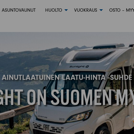
ASUNTOVAUNUT
HUOLTO
VUOKRAUS
OSTO – MYY
AINUTLAATUINEN LAATU-HINTA -SUHDE
GHT ON SUOMEN M