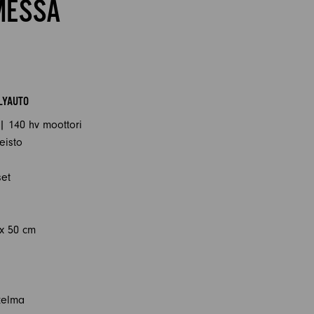
MESSA
LYAUTO
 | 140 hv moottori
eisto
set
x 50 cm
kelma