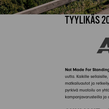
TYYLIKÄS 2
Not Made For Standing 
uutta. Kaikille sellaisil
matkailuautot ja retkeily
pyrkivä muotoilu on yhtä
kampanjavarusteilla ja a