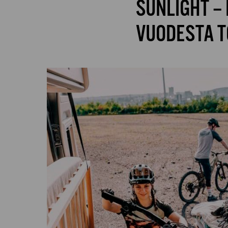
SUNLIGHT –
VUODESTA T