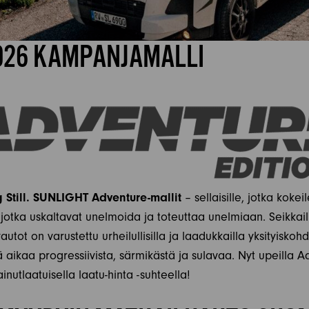
026 KAMPANJAMALLI
Still. SUNLIGHT Adventure-mallit
– sellaisille, jotka kokei
le, jotka uskaltavat unelmoida ja toteuttaa unelmiaan. Seikkailu
autot on varustettu urheilullisilla ja laadukkailla yksityiskoh
 aikaa progressiivista, särmikästä ja sulavaa. Nyt upeilla A
inutlaatuisella laatu-hinta -suhteella!