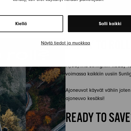
Kiellä
Salli kaikki
READY TO ROLL
Näytä tiedot ja muokkaa
Hyödynnä Sunlightin Ready To
voimassa kaikkiin uusiin Sunli
Ajoneuvot käyvät vähiin joten 
ajoneuvo kesäksi!
READY TO SAVE