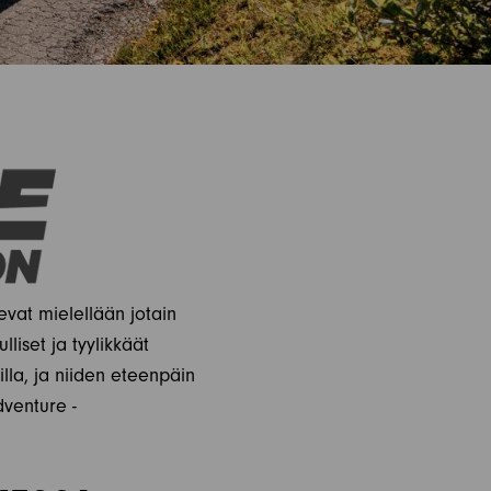
levat mielellään jotain
lliset ja tyylikkäät
dilla, ja niiden eteenpäin
dventure -