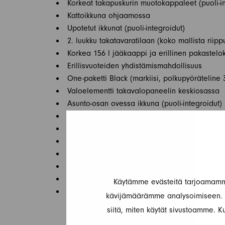
Korkeat takapuskurin muotokappaleet (puoli-in
Kattoikkuna ohjaamossa
Upotetut ikkunat (puoli-integroidut)
2. luukku takatavaratilaan (koko mallista riipp
Korkea 156 l jääkaappi ja erillinen pakasteloke
Erillisvuoteiden yhdistämismahdollisuus
One-paketti Black (markiisi, polkupyöräteline 3:
Valoelementti takavalopaneelin keskiosassa
Asunto-osan ovessa ikkuna (puoli-integroidut)
Hyttysverkko-ovi (yksiosainen)
Panoraamakattoikkuna 70 x 50 cm
Kirkaslasinen kattoluukku 40 x 40 cm
Maalattu etupuskuri
Musta alasuoja
Sumuvalot
Käytämme evästeitä tarjoamamme
16″ alumiinivanteet, kaksiväriset
kävijämäärämme analysoimiseen. L
siitä, miten käytät sivustoamme. Ku