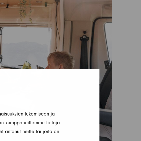
aisuuksien tukemiseen ja
an kumppaneillemme tietoja
t antanut heille tai joita on