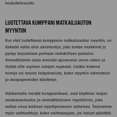
houkuttelevuutta.
LUOTETTAVA KUMPPANI MATKAILUAUTON
MYYNTIIN
Kun etsit luotettavaa kumppania matkailuautosi myyntiin, on
tärkeää valita alan asiantuntija, joka tuntee markkinat ja
pystyy tarjoamaan parhaan mahdollisen palvelun.
Ammattilainen osaa arvioida ajoneuvosi arvon oikein ja
löytää sille sopivan ostajan nopeasti. Lisäksi kokenut
toimija voi tarjota lisäpalveluita, kuten myyntiin valmistelun
ja asiapapereiden käsittelyn.
Valitsemalla meidät kumppaniksesi, saat käyttöösi laajan
asiakasverkoston ja ammattitaitoisen myyntitiimin, joka
auttaa sinua kaikissa myyntiprosessin vaiheissa. Tarjoamme
myös vaihtoehtoja, kuten vaihtokaupan, jos haluat päivittää