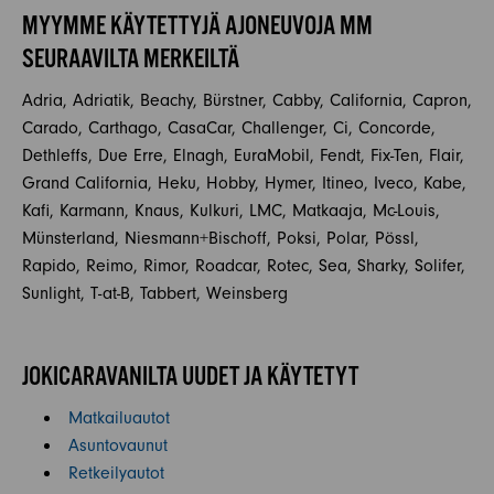
MYYMME KÄYTETTYJÄ AJONEUVOJA MM
SEURAAVILTA MERKEILTÄ
Adria, Adriatik, Beachy, Bürstner, Cabby, California, Capron,
Carado, Carthago, CasaCar, Challenger, Ci, Concorde,
Dethleffs, Due Erre, Elnagh, EuraMobil, Fendt, Fix-Ten, Flair,
Grand California, Heku, Hobby, Hymer, Itineo, Iveco, Kabe,
Kafi, Karmann, Knaus, Kulkuri, LMC, Matkaaja, Mc-Louis,
Münsterland, Niesmann+Bischoff, Poksi, Polar, Pössl,
Rapido, Reimo, Rimor, Roadcar, Rotec, Sea, Sharky, Solifer,
Sunlight, T-at-B, Tabbert, Weinsberg
JOKICARAVANILTA UUDET JA KÄYTETYT
Matkailuautot
Asuntovaunut
Retkeilyautot