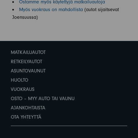
Ostamme myös käytettyjä matkailuautoja
Myös vuokraus on mahdollista
(autot sijaitsevat
Joensuussa)
MATKAILUAUTOT
RETKEILYAUTOT
ASUNTOVAUNUT
HUOLTO
VUOKRAUS
OSTO – MYY AUTO TAI VAUNU
AJANKOHTAISTA
OTA YHTEYTTÄ