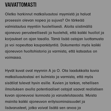
VAIVATTOMASTI
Oletko harkinnut matkailuautosi myymistä ja haluat
prosessin olevan nopea ja sujuva? On tärkeää
valmistautua myyntiin huolellisesti. Aloita siistimällä
ajoneuvo perusteellisesti ja huolehdi, että kaikki huollot ja
korjaukset on ajan tasalla. Tämä lisää ostajan luottamusta
ja voi nopeuttaa kaupankäyntiä. Dokumentoi myös kaikki
ajoneuvon huoltohistoria ja varmista, että katsastus on
voimassa.
Hyvät kuvat ovat myynnin A ja O. Ota laadukkaita kuvia
matkailuautostasi eri kulmista ja varmista, että myös
sisätilat tulevat hyvin esille. Kuvien ja tarkan, rehellisen
ilmoituksen avulla potentiaaliset ostajat saavat realistisen
kuvan ajoneuvosi kunnosta ja varustelutasosta. Muista
mainita kaikki ajoneuvon erityisominaisuudet ja
lisävarusteet, jotka voivat lisätä sen arvoa ja