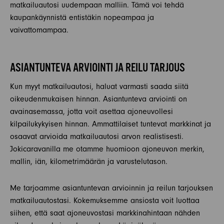
matkailuautosi uudempaan malliin. Tämä voi tehdä
kaupankäynnistä entistäkin nopeampaa ja
vaivattomampaa.
ASIANTUNTEVA ARVIOINTI JA REILU TARJOUS
Kun myyt matkailuautosi, haluat varmasti saada siitä
oikeudenmukaisen hinnan. Asiantunteva arviointi on
avainasemassa, jotta voit asettaa ajoneuvollesi
kilpailukykyisen hinnan. Ammattilaiset tuntevat markkinat ja
osaavat arvioida matkailuautosi arvon realistisesti.
Jokicaravanilla me otamme huomioon ajoneuvon merkin,
mallin, iän, kilometrimäärän ja varustelutason.
Me tarjoamme asiantuntevan arvioinnin ja reilun tarjouksen
matkailuautostasi. Kokemuksemme ansiosta voit luottaa
siihen, että saat ajoneuvostasi markkinahintaan nähden