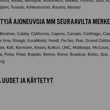
na, Vaasa, Seinäjoki, Rovaniemi, Mikkeli, Porvoo, Salo, Ko
järvi, Tuusula, Kirkkonummi, Rauma, Kerava
YJÄ AJONEUVOJA MM SEURAAVILTA MERKE
 Bürstner, Cabby, California, Capron, Carado, Carthago, Cas
 Erre, Elnagh, EuraMobil, Fendt, Fix-Ten, Flair, Grand Calif
abe, Kafi, Karmann, Knaus, Kulkuri, LMC, Matkaaja, Mc-Louis
, Polar, Pössl, Rapido, Reimo, Rimor, Roadcar, Rotec, Sea, Sh
erg
 UUDET JA KÄYTETYT