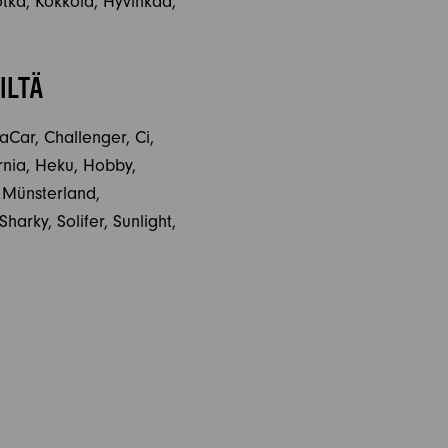
tka, Kokkola, Hyvinkää,
ILTÄ
aCar, Challenger, Ci,
ornia, Heku, Hobby,
, Münsterland,
arky, Solifer, Sunlight,