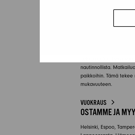
tarjoavatkin ekologise
polttoainetehokkaampia
matkustaa yhdessä, vähe
erikseen.
Mukavuus on yksi Jokica
nukkumatilat, hyvin varu
nautinnollista. Matkailu
paikkoihin. Tämä tekee m
mukavuuteen.
VUOKRAUS
OSTAMME JA MYY
Helsinki, Espoo, Tampere