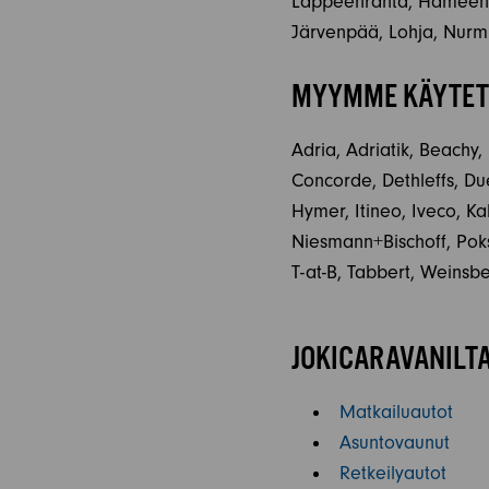
Lappeenranta, Hämeenlin
Järvenpää, Lohja, Nurmi
MYYMME KÄYTETT
Adria, Adriatik, Beachy,
Concorde, Dethleffs, Due
Hymer, Itineo, Iveco, K
Niesmann+Bischoff, Poksi
T-at-B, Tabbert, Weinsb
JOKICARAVANILTA
Matkailuautot
Asuntovaunut
Retkeilyautot