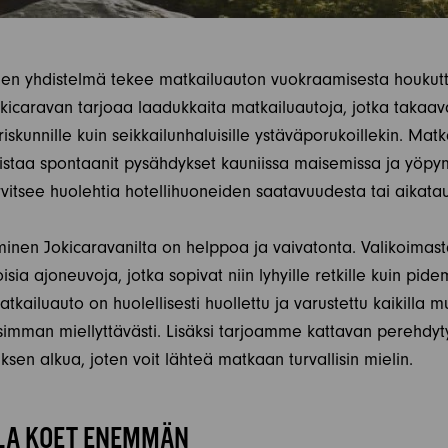
en yhdistelmä tekee matkailuauton vuokraamisesta houkut
 Jokicaravan tarjoaa laadukkaita matkailuautoja, jotka taka
iskunnille kuin seikkailunhaluisille ystäväporukoillekin. Matk
staa spontaanit pysähdykset kauniissa maisemissa ja yöpy
vitsee huolehtia hotellihuoneiden saatavuudesta tai aikatau
inen Jokicaravanilta on helppoa ja vaivatonta. Valikoimas
isia ajoneuvoja, jotka sopivat niin lyhyille retkille kuin pide
atkailuauto on huolellisesti huollettu ja varustettu kaikilla m
isimman miellyttävästi. Lisäksi tarjoamme kattavan perehdy
en alkua, joten voit lähteä matkaan turvallisin mielin.
LA KOET ENEMMÄN