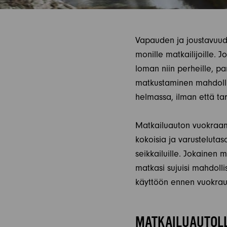
Vapauden ja joustavuud
monille matkailijoille.
loman niin perheille, par
matkustaminen mahdolli
helmassa, ilman että tar
Matkailuauton vuokraam
kokoisia ja varustelutaso
seikkailuille. Jokainen m
matkasi sujuisi mahdoll
käyttöön ennen vuokrauks
MATKAILUAUTOL