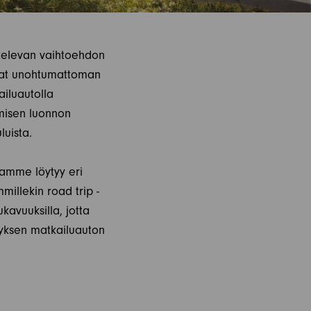
televan vaihtoehdon
avat unohtumattoman
ailuautolla
misen luonnon
luista.
tamme löytyy eri
mmillekin road trip -
ukavuuksilla, jotta
tyksen matkailuauton