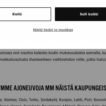
mman tavan matkustaa. Modernit matkailuautot ovat entistä
 ja suunniteltu vähentämään ympäristövaikutuksia. Lisäksi
Kiellä
Salli kaikki
nevät päästöt henkilöä kohden verrattuna siihen, että joka
Näytä tiedot ja muokkaa
ravanin matkailuautojen vuokrauksen kulmakivistä. Ajoneuvo
steltu keittiö ja modernit kylpyhuoneet, jotka tekevät matk
autossa voit nauttia kaikista kodin mukavuuksista samalla, kun
atkailuautosta ihanteellisen vaihtoehdon niille, jotka halua
MME AJONEUVOJA MM NÄISTÄ KAUPUNGEI
, Vantaa, Oulu, Turku, Jyväskylä, Kuopio, Lahti, Pori, Kouvo