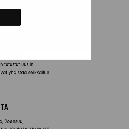
, kun koko matkaseurue
inen matkustaisi
issa on tilavat
ustamisesta
 tutustut uusiin
vat yhdistää seikkailun
STA
la, Joensuu,