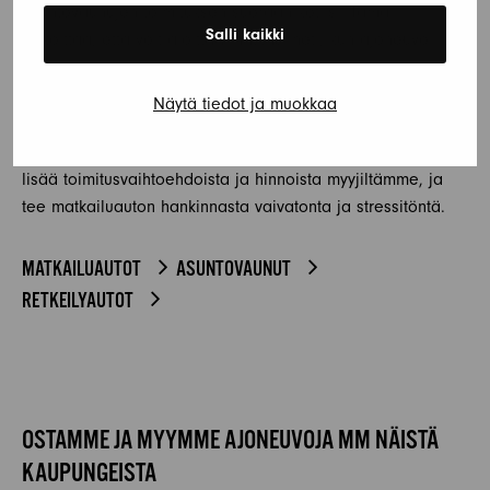
asuntovaunujen toimituksen suoraan kotiisi. Tämä
Salli kaikki
tarkoittaa, että voit aloittaa matkasi heti, kun ajoneuvo
saapuu perille.
Näytä tiedot ja muokkaa
Toimituspalvelumme kattaa koko Suomen, joten asuitpa
missä tahansa, voit hyödyntää tätä kätevää palvelua. Kysy
lisää toimitusvaihtoehdoista ja hinnoista myyjiltämme, ja
tee matkailuauton hankinnasta vaivatonta ja stressitöntä.
MATKAILUAUTOT
ASUNTOVAUNUT
RETKEILYAUTOT
OSTAMME JA MYYMME AJONEUVOJA MM NÄISTÄ
KAUPUNGEISTA