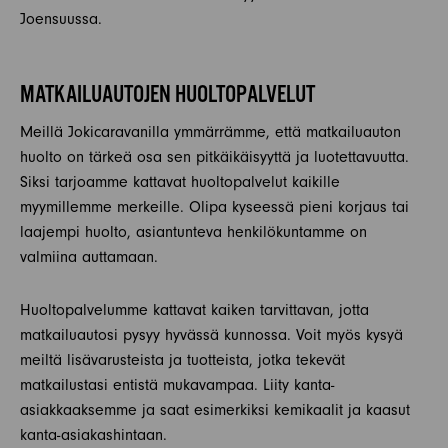
Joensuussa.
MATKAILUAUTOJEN HUOLTOPALVELUT
Meillä Jokicaravanilla ymmärrämme, että matkailuauton
huolto on tärkeä osa sen pitkäikäisyyttä ja luotettavuutta.
Siksi tarjoamme kattavat huoltopalvelut kaikille
myymillemme merkeille. Olipa kyseessä pieni korjaus tai
laajempi huolto, asiantunteva henkilökuntamme on
valmiina auttamaan.
Huoltopalvelumme kattavat kaiken tarvittavan, jotta
matkailuautosi pysyy hyvässä kunnossa. Voit myös kysyä
meiltä lisävarusteista ja tuotteista, jotka tekevät
matkailustasi entistä mukavampaa. Liity kanta-
asiakkaaksemme ja saat esimerkiksi kemikaalit ja kaasut
kanta-asiakashintaan.