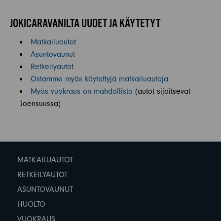
JOKICARAVANILTA UUDET JA KÄYTETYT
Matkailuautot
Asuntovaunut
Retkeilyautot
Ostamme myös käytettyjä matkailuautoja
Myös vuokraus on mahdollista
(autot sijaitsevat
Joensuussa)
MATKAILUAUTOT
RETKEILYAUTOT
ASUNTOVAUNUT
HUOLTO
VUOKRAUS