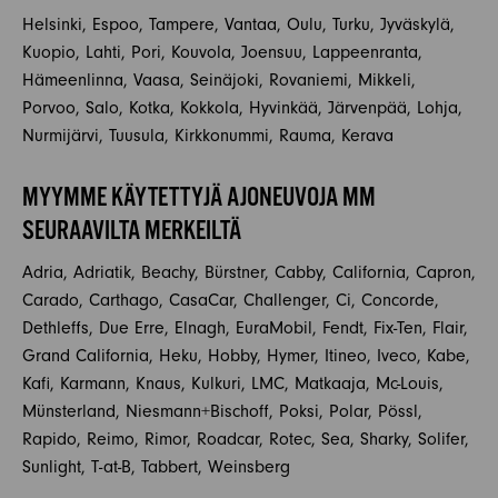
Helsinki, Espoo, Tampere, Vantaa, Oulu, Turku, Jyväskylä,
Kuopio, Lahti, Pori, Kouvola, Joensuu, Lappeenranta,
Hämeenlinna, Vaasa, Seinäjoki, Rovaniemi, Mikkeli,
Porvoo, Salo, Kotka, Kokkola, Hyvinkää, Järvenpää, Lohja,
Nurmijärvi, Tuusula, Kirkkonummi, Rauma, Kerava
MYYMME KÄYTETTYJÄ AJONEUVOJA MM
SEURAAVILTA MERKEILTÄ
Adria, Adriatik, Beachy, Bürstner, Cabby, California, Capron,
Carado, Carthago, CasaCar, Challenger, Ci, Concorde,
Dethleffs, Due Erre, Elnagh, EuraMobil, Fendt, Fix-Ten, Flair,
Grand California, Heku, Hobby, Hymer, Itineo, Iveco, Kabe,
Kafi, Karmann, Knaus, Kulkuri, LMC, Matkaaja, Mc-Louis,
Münsterland, Niesmann+Bischoff, Poksi, Polar, Pössl,
Rapido, Reimo, Rimor, Roadcar, Rotec, Sea, Sharky, Solifer,
Sunlight, T-at-B, Tabbert, Weinsberg