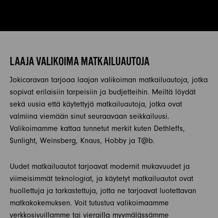
LAAJA VALIKOIMA MATKAILUAUTOJA
Jokicaravan tarjoaa laajan valikoiman matkailuautoja, jotka
sopivat erilaisiin tarpeisiin ja budjetteihin. Meiltä löydät
sekä uusia että käytettyjä matkailuautoja, jotka ovat
valmiina viemään sinut seuraavaan seikkailuusi.
Valikoimamme kattaa tunnetut merkit kuten Dethleffs,
Sunlight, Weinsberg, Knaus, Hobby ja T@b.
Uudet matkailuautot tarjoavat modernit mukavuudet ja
viimeisimmät teknologiat, ja käytetyt matkailuautot ovat
huollettuja ja tarkastettuja, jotta ne tarjoavat luotettavan
matkakokemuksen. Voit tutustua valikoimaamme
verkkosivuillamme tai vierailla myymälässämme