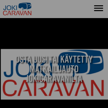
OSTA UUSI TAI KÄYTETTY
MATKAILUAUTO
JOKICARAVANILTA