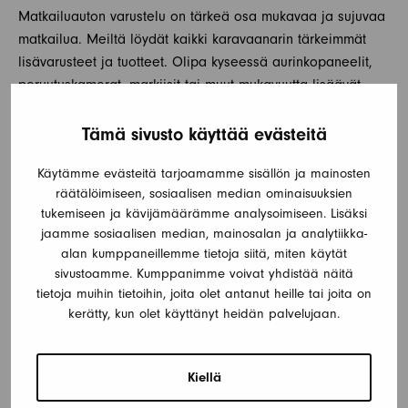
Matkailuauton varustelu on tärkeä osa mukavaa ja sujuvaa
matkailua. Meiltä löydät kaikki karavaanarin tärkeimmät
lisävarusteet ja tuotteet. Olipa kyseessä aurinkopaneelit,
peruutuskamerat, markiisit tai muut mukavuutta lisäävät
varusteet, meillä on laaja valikoima, josta valita.
Tämä sivusto käyttää evästeitä
Lisävarusteet eivät ainoastaan paranna matkailuautosi
Käytämme evästeitä tarjoamamme sisällön ja mainosten
toimivuutta, vaan ne myös lisäävät turvallisuutta ja
räätälöimiseen, sosiaalisen median ominaisuuksien
mukavuutta. Voit tutustua lisävarustevalikoimaamme
tukemiseen ja kävijämäärämme analysoimiseen. Lisäksi
verkkosivuillamme tai kysyä lisää myyjiltämme, jotka
jaamme sosiaalisen median, mainosalan ja analytiikka-
auttavat sinua löytämään juuri sinulle sopivat tuotteet.
alan kumppaneillemme tietoja siitä, miten käytät
sivustoamme. Kumppanimme voivat yhdistää näitä
tietoja muihin tietoihin, joita olet antanut heille tai joita on
TOIMITUSPALVELUT KOKO SUOMEEN
kerätty, kun olet käyttänyt heidän palvelujaan.
Ymmärrämme, että matkailuauton hankinta voi olla suuri
päätös, ja haluamme tehdä siitä mahdollisimman helppoa.
Kiellä
Siksi tarjoamme uutena palveluna matkailuautojen ja