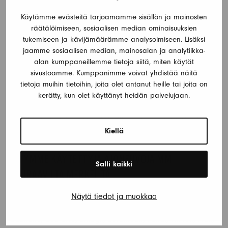
unohtaa kaikki matkailuajoneuvoon liittyvät huolenaiheet ja
Käytämme evästeitä tarjoamamme sisällön ja mainosten
keskittyä nauttimaan lomastasi täysin rinnoin.
räätälöimiseen, sosiaalisen median ominaisuuksien
tukemiseen ja kävijämäärämme analysoimiseen. Lisäksi
OSTAMME JA MYYMME AJONEUVOJA MM NÄISTÄ
jaamme sosiaalisen median, mainosalan ja analytiikka-
KAUPUNGEISTA
alan kumppaneillemme tietoja siitä, miten käytät
sivustoamme. Kumppanimme voivat yhdistää näitä
Helsinki, Espoo, Tampere, Vantaa, Oulu, Turku, Jyväskylä,
tietoja muihin tietoihin, joita olet antanut heille tai joita on
Kuopio, Lahti, Pori, Kouvola, Joensuu, Lappeenranta,
kerätty, kun olet käyttänyt heidän palvelujaan.
Hämeenlinna, Vaasa, Seinäjoki, Rovaniemi, Mikkeli,
Porvoo, Salo, Kotka, Kokkola, Hyvinkää, Järvenpää, Lohja,
Nurmijärvi, Tuusula, Kirkkonummi, Rauma, Kerava
Kiellä
MYYMME KÄYTETTYJÄ AJONEUVOJA MM
Salli kaikki
SEURAAVILTA MERKEILTÄ
Adria, Adriatik, Beachy, Bürstner, Cabby, California, Capron,
Näytä tiedot ja muokkaa
Carado, Carthago, CasaCar, Challenger, Ci, Concorde,
Dethleffs, Due Erre, Elnagh, EuraMobil, Fendt, Fix-Ten, Flair,