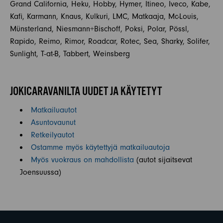
Grand California, Heku, Hobby, Hymer, Itineo, Iveco, Kabe,
Kafi, Karmann, Knaus, Kulkuri, LMC, Matkaaja, Mc-Louis,
Münsterland, Niesmann+Bischoff, Poksi, Polar, Pössl,
Rapido, Reimo, Rimor, Roadcar, Rotec, Sea, Sharky, Solifer,
Sunlight, T-at-B, Tabbert, Weinsberg
JOKICARAVANILTA UUDET JA KÄYTETYT
Matkailuautot
Asuntovaunut
Retkeilyautot
Ostamme myös käytettyjä matkailuautoja
Myös vuokraus on mahdollista
(autot sijaitsevat
Joensuussa)