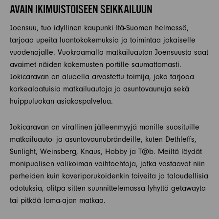
AVAIN IKIMUISTOISEEN SEIKKAILUUN
Joensuu, tuo idyllinen kaupunki Itä-Suomen helmessä,
tarjoaa upeita luontokokemuksia ja toimintaa jokaiselle
vuodenajalle. Vuokraamalla matkailuauton Joensuusta saat
avaimet näiden kokemusten portille saumattomasti.
Jokicaravan on alueella arvostettu toimija, joka tarjoaa
korkealaatuisia matkailuautoja ja asuntovaunuja sekä
huippuluokan asiakaspalvelua.
Jokicaravan on virallinen jälleenmyyjä monille suosituille
matkailuauto- ja asuntovaunubrändeille, kuten Dethleffs,
Sunlight, Weinsberg, Knaus, Hobby ja T@b. Meiltä löydät
monipuolisen valikoiman vaihtoehtoja, jotka vastaavat niin
perheiden kuin kaveriporukoidenkin toiveita ja taloudellisia
odotuksia, olitpa sitten suunnittelemassa lyhyttä getawayta
tai pitkää loma-ajan matkaa.