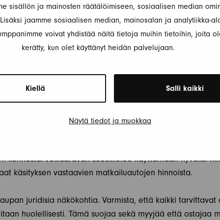
 sisällön ja mainosten räätälöimiseen, sosiaalisen median omin
isäksi jaamme sosiaalisen median, mainosalan ja analytiikka-al
aan yhteydessä potentiaalisiin ostajiin nopeasti ja ammat
mppanimme voivat yhdistää näitä tietoja muihin tietoihin, joita ole
ja ole valmis järjestämään näyttöjä. Hyvä esittely ja avoi
kerätty, kun olet käyttänyt heidän palvelujaan.
tä kaupanteossa. Muista myös, että hyvin hoidettu kauppa voi 
aisuudessa.
Kiellä
Salli kaikki
TUNEESEEN KAUPPAAN
Näytä tiedot ja muokkaa
nen asia, joka kiinnittää ostajan huomion. Tee markkinatut
Liian korkea hinta voi pelottaa ostajat pois, kun taas liian a
on kunnosta. Jokicaravan suosittelee käyttämään hyväksi hin
 saat käsityksen vastaavien matkailuautojen hinnoista.
an juridisia näkökohtia. Varmista, että kaikki tarvittavat 
itaan huolellisesti. Tämä suojaa sekä myyjää että ostajaa m