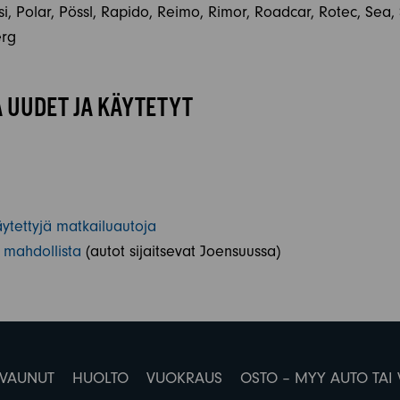
, Polar, Pössl, Rapido, Reimo, Rimor, Roadcar, Rotec, Sea, Sh
erg
 UUDET JA KÄYTETYT
tettyjä matkailuautoja
 mahdollista
(autot sijaitsevat Joensuussa)
VAUNUT
HUOLTO
VUOKRAUS
OSTO – MYY AUTO TAI