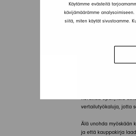
Käytämme evästeitä tarjoamamme
kävijämäärämme analysoimiseen. L
Jokicaravan neuvoo olem
siitä, miten käytät sivustoamme. Ku
vastaamaan kysymyksiin 
olla ratkaisevia tekijöi
uusiin asiakkaisiin tulev
VINKKEJÄ ONNIS
Hinta on usein ensimmäi
realistinen hintapyyntö. 
herättää epäilyksiä aut
vertailutyökaluja, jotta
Älä unohda myöskään kaup
ja että kauppakirja laad