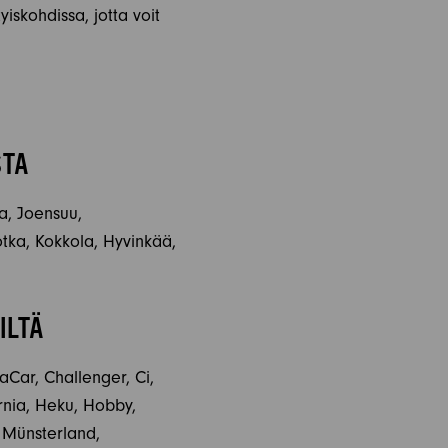
yiskohdissa, jotta voit
STA
la, Joensuu,
tka, Kokkola, Hyvinkää,
ILTÄ
aCar, Challenger, Ci,
ornia, Heku, Hobby,
, Münsterland,