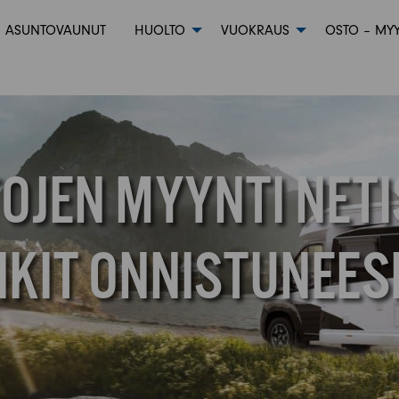
ASUNTOVAUNUT
HUOLTO
VUOKRAUS
OSTO – MYY
OJEN MYYNTI NETI
INKIT ONNISTUNEE