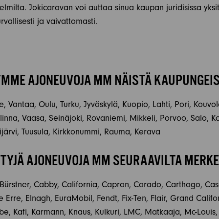
elmilta. Jokicaravan voi auttaa sinua kaupan juridisissa yksit
vallisesti ja vaivattomasti.
MME AJONEUVOJA MM NÄISTÄ KAUPUNGEI
, Vantaa, Oulu, Turku, Jyväskylä, Kuopio, Lahti, Pori, Kouvo
na, Vaasa, Seinäjoki, Rovaniemi, Mikkeli, Porvoo, Salo, Ko
järvi, Tuusula, Kirkkonummi, Rauma, Kerava
YJÄ AJONEUVOJA MM SEURAAVILTA MERKE
 Bürstner, Cabby, California, Capron, Carado, Carthago, Cas
 Erre, Elnagh, EuraMobil, Fendt, Fix-Ten, Flair, Grand Calif
abe, Kafi, Karmann, Knaus, Kulkuri, LMC, Matkaaja, Mc-Louis