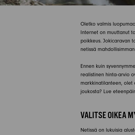
Oletko valmis luopumaan
Internet on muuttanut 
poikkeus. Jokicaravan t
netissä mahdollisimman 
Ennen kuin syvennymme a
realistinen hinta-arvio
markkinatilanteen, ole
joukosta? Lue eteenpäin
VALITSE OIKEA 
Netissä on lukuisia alust