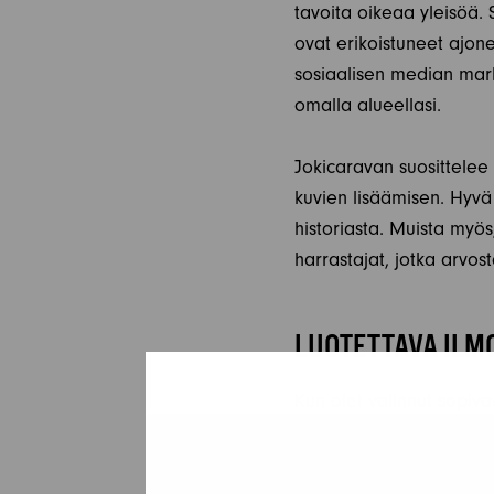
tavoita oikeaa yleisöä. S
ovat erikoistuneet ajon
sosiaalisen median mark
omalla alueellasi.
Jokicaravan suosittelee
kuvien lisäämisen. Hyvä 
historiasta. Muista myös,
harrastajat, jotka arvos
LUOTETTAVA ILMO
Kun olet valinnut sopiva
selkeät ja monipuoliset
myös sisätilat tulevat hy
mahdollisista erikoisvaru