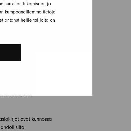
aisuuksien tukemiseen ja
an kumppaneillemme tietoja
timaisesti. Varaudu
t antanut heille tai joita on
n kommunikaatio voivat
johtaa suosituksiin ja
kimusta ja aseta
lhainen hinta voi
talaskureita ja
asiakirjat ovat kunnossa
ahdollisilta