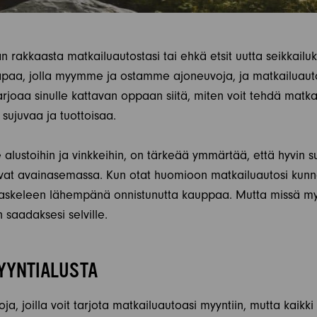
 rakkaasta matkailuautostasi tai ehkä etsit uutta seikkail
tapaa, jolla myymme ja ostamme ajoneuvoja, ja matkailuaut
arjoaa sinulle kattavan oppaan siitä, miten voit tehdä matka
sujuvaa ja tuottoisaa.
lustoihin ja vinkkeihin, on tärkeää ymmärtää, että hyvin suu
 ovat avainasemassa. Kun otat huomioon matkailuautosi kunn
t askeleen lähempänä onnistunutta kauppaa. Mutta missä my
 saadaksesi selville.
MYYNTIALUSTA
oja, joilla voit tarjota matkailuautoasi myyntiin, mutta kaikki