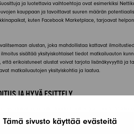
uosittuja ja luotettavia vaihtoehtoja ovat esimerkiksi Nettika
euvojen kauppaan ja tavoittavat suuren määrän potentiaalisia
kinapaikat, kuten Facebook Marketplace, tarjoavat helpon 
 valitsemaan alustan, joka mahdollistaa kattavat ilmoitustie
ilmoitus sisältää yksityiskohtaiset tiedot matkailuauton kunn
 että erikoistuneet alustat voivat tarjota lisänäkyvyyttä ja ta
tavat matkailuautojen yksityiskohtia ja laatua.
ITUS JA HYVÄ ESITTELY
n myyntialustan, on aika luoda ilmoitus, joka herättää kiinn
 kuvat ovat ehdottoman tärkeitä. Kuvaa matkailuautoa eri ku
Tämä sivusto käyttää evästeitä
vin esille. Kuvien lisäksi tarkka ja rehellinen kuvaus auton ku
steista lisää luottamusta ja kiinnostusta.