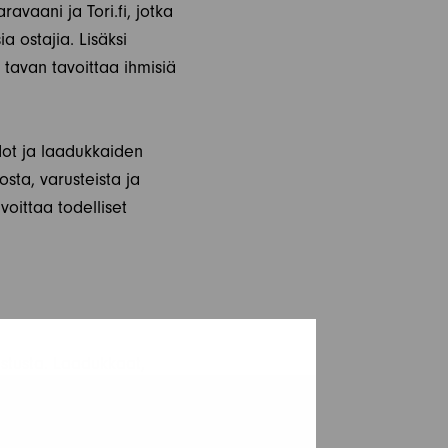
ravaani ja Tori.fi, jotka
 ostajia. Lisäksi
tavan tavoittaa ihmisiä
dot ja laadukkaiden
osta, varusteista ja
voittaa todelliset
ostusta. Laadukkaat,
lmista ja varmista, että
nnosta, huolloista ja