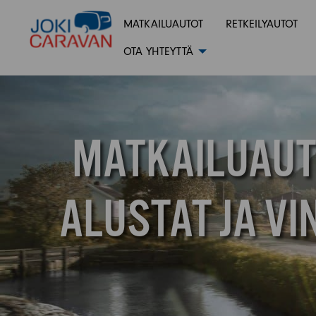
MATKAILUAUTOT
RETKEILYAUTOT
OTA YHTEYTTÄ
MATKAILUAUT
ALUSTAT JA V