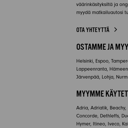
väärinkäsityksiltä ja ong
myydä matkailuautosi tur
OTA YHTEYTTÄ
OSTAMME JA MYY
Helsinki, Espoo, Tampere
Lappeenranta, Hämeenlin
Järvenpää, Lohja, Nurmi
MYYMME KÄYTETT
Adria, Adriatik, Beachy,
Concorde, Dethleffs, Due
Hymer, Itineo, Iveco, K