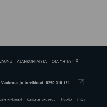
 VAUNU
AJANKOHTAISTA
OTA YHTEYTTÄ
Vuokraus ja tarvikkeet:
0290 010 161
ästekäytännöt
Kanta-asiakasedut
Huolto
Yritys