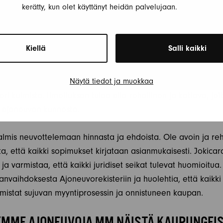
kerätty, kun olet käyttänyt heidän palvelujaan.
MYYNTIPROSESSI – ASKEL ASKELEELTA
Kiellä
Salli kaikki
ä matkailuautosi, on tärkeää noudattaa selkeää myyntiproses
okicaravan suosittelee laatimaan kattavan myynti-ilmoituks
ja ominaisuudet. Kuvilla on suuri merkitys, joten varmista, e
Näytä tiedot ja muokkaa
ri kulmista. Ilmoituksen tulee olla rehellinen ja kattava, jot
n ajoneuvon kunnosta.
lmis neuvottelemaan hinnasta ja ehdoista. Ole avoin ja rehe
ta, että kaikki sopimukset kirjataan asianmukaisesti. Jokica
a varmistaa, että kaikki juridiset seikat tulevat huomioitua
anvaihdoksesta Ajoneuvorekisteriin ja huolehtia, että kaikki t
mistat sujuvan myyntiprosessin ja onnistuneen kaupan.
MME AJONEUVOJA MM NÄISTÄ KAUPUNGEI