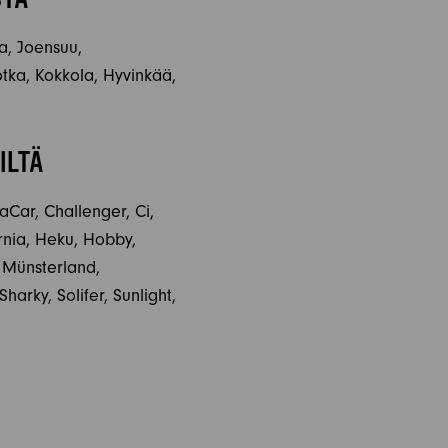
la, Joensuu,
tka, Kokkola, Hyvinkää,
ILTÄ
aCar, Challenger, Ci,
ornia, Heku, Hobby,
, Münsterland,
arky, Solifer, Sunlight,