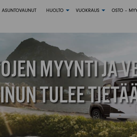
ASUNTOVAUNUT
HUOLTO
VUOKRAUS
OSTO – MYY
JEN MYYNTI JA V
INUN TULEE TIETÄ