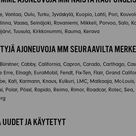
, Vantaa, Oulu, Turku, Jyväskylä, Kuopio, Lahti, Pori, Kouvo
na, Vaasa, Seinäjoki, Rovaniemi, Mikkeli, Porvoo, Salo, Ko
järvi, Tuusula, Kirkkonummi, Rauma, Kerava
YJÄ AJONEUVOJA MM SEURAAVILTA MERKE
 Bürstner, Cabby, California, Capron, Carado, Carthago, Cas
 Erre, Elnagh, EuraMobil, Fendt, Fix-Ten, Flair, Grand Calif
abe, Kafi, Karmann, Knaus, Kulkuri, LMC, Matkaaja, Mc-Louis
, Polar, Pössl, Rapido, Reimo, Rimor, Roadcar, Rotec, Sea, Sh
erg
 UUDET JA KÄYTETYT