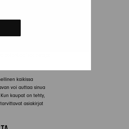
sia, jotta kaikki sujuu
en, jossa kerrotaan
ttä otat laadukkaita
ta potentiaaliset ostajat
llinen kaikissa
ravan voi auttaa sinua
. Kun kaupat on tehty,
arvittavat asiakirjat
STA