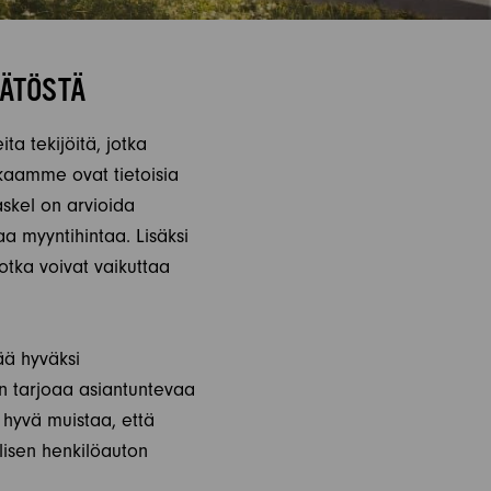
ÄÄTÖSTÄ
a tekijöitä, jotka
kaamme ovat tietoisia
askel on arvioida
a myyntihintaa. Lisäksi
otka voivat vaikuttaa
ää hyväksi
van tarjoaa asiantuntevaa
 hyvä muistaa, että
llisen henkilöauton