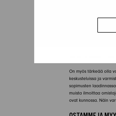
MATKAILUAUTON 
Kun olet päättänyt myyd
suunnitelmien mukaan. J
ajoneuvon tarkat tiedot 
kuvia matkailuautostasi e
saavat realistisen kuva
On myös tärkeää olla va
keskusteluissa ja varmis
sopimusten laadinnassa j
muista ilmoittaa omistaj
ovat kunnossa. Näin var
OSTAMME JA MYY