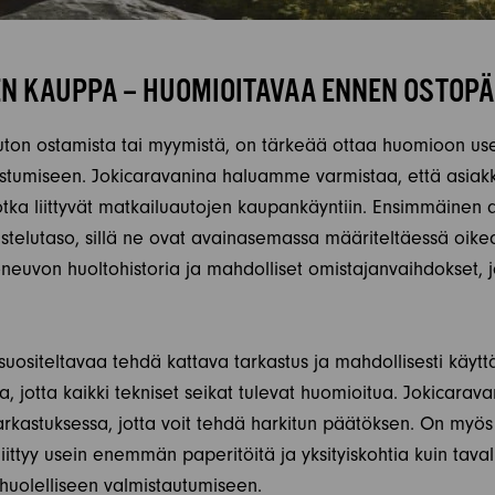
N KAUPPA – HUOMIOITAVAA ENNEN OSTOP
uton ostamista tai myymistä, on tärkeää ottaa huomioon useit
istumiseen. Jokicaravanina haluamme varmistaa, että asiak
otka liittyvät matkailuautojen kaupankäyntiin. Ensimmäinen 
stelutaso, sillä ne ovat avainasemassa määriteltäessä oikea
neuvon huoltohistoria ja mahdolliset omistajanvaihdokset, j
ositeltavaa tehdä kattava tarkastus ja mahdollisesti käytt
a, jotta kaikki tekniset seikat tulevat huomioitua. Jokicara
rkastuksessa, jotta voit tehdä harkitun päätöksen. On myös
iittyy usein enemmän paperitöitä ja yksityiskohtia kuin tava
 huolelliseen valmistautumiseen.