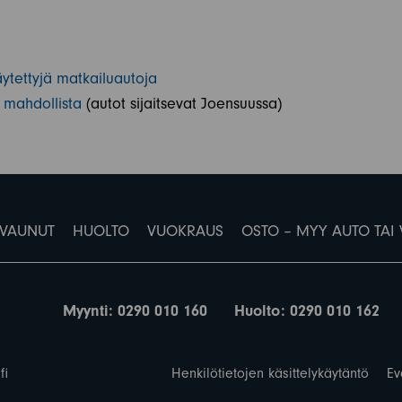
tettyjä matkailuautoja
 mahdollista
(autot sijaitsevat Joensuussa)
VAUNUT
HUOLTO
VUOKRAUS
OSTO – MYY AUTO TAI
Myynti:
0290 010 160
Huolto:
0290 010 162
fi
Henkilötietojen käsittelykäytäntö
Ev