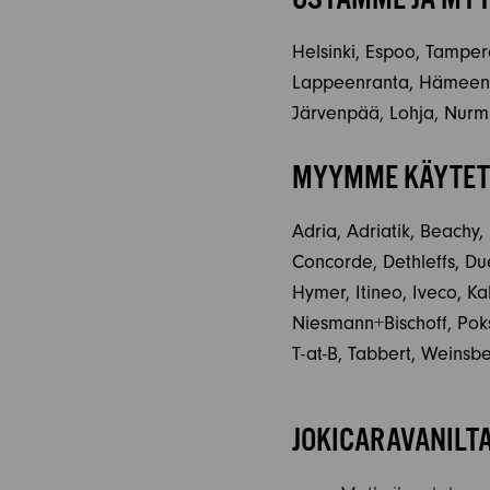
Helsinki, Espoo, Tampere
Lappeenranta, Hämeenlin
Järvenpää, Lohja, Nurmi
MYYMME KÄYTETT
Adria, Adriatik, Beachy,
Concorde, Dethleffs, Due
Hymer, Itineo, Iveco, K
Niesmann+Bischoff, Poksi
T-at-B, Tabbert, Weinsb
JOKICARAVANILTA