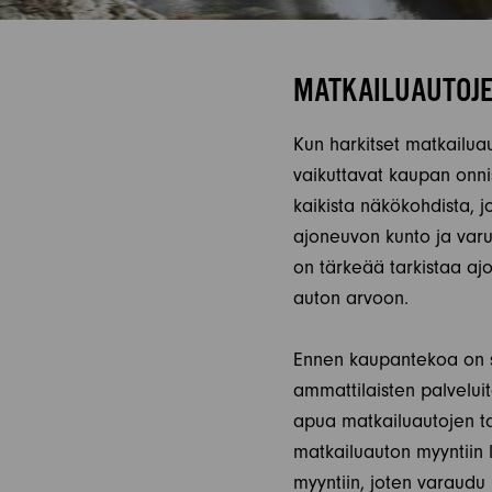
MATKAILUAUTOJE
Kun harkitset matkailua
vaikuttavat kaupan onn
kaikista näkökohdista, j
ajoneuvon kunto ja varu
on tärkeää tarkistaa ajo
auton arvoon.
Ennen kaupantekoa on su
ammattilaisten palveluit
apua matkailuautojen ta
matkailuauton myyntiin l
myyntiin, joten varaudu