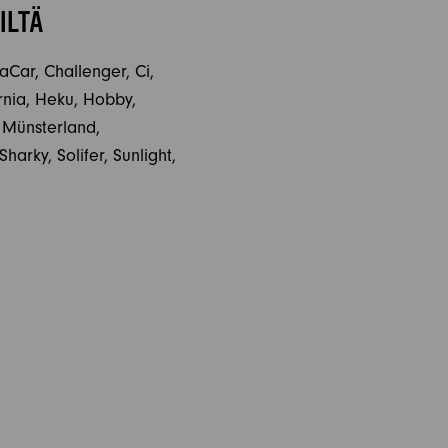
ILTÄ
aCar, Challenger, Ci,
ornia, Heku, Hobby,
, Münsterland,
arky, Solifer, Sunlight,