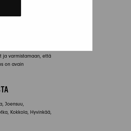
ia ja varusteet. Ole
. Jokicaravan neuvoo
n ja saa heidät
vustoja, sosiaalista
at ja varmistamaan, että
us on avain
STA
la, Joensuu,
tka, Kokkola, Hyvinkää,