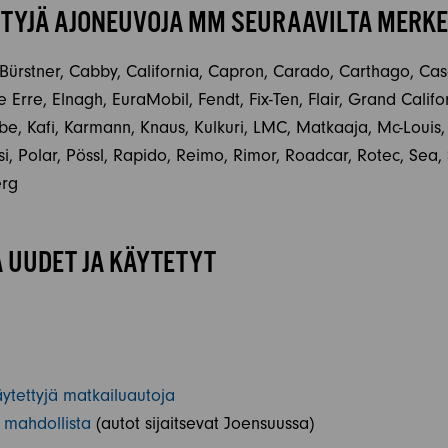
YJÄ AJONEUVOJA MM SEURAAVILTA MERKE
 Bürstner, Cabby, California, Capron, Carado, Carthago, Cas
 Erre, Elnagh, EuraMobil, Fendt, Fix-Ten, Flair, Grand Calif
abe, Kafi, Karmann, Knaus, Kulkuri, LMC, Matkaaja, Mc-Louis
, Polar, Pössl, Rapido, Reimo, Rimor, Roadcar, Rotec, Sea, Sh
erg
 UUDET JA KÄYTETYT
tettyjä matkailuautoja
 mahdollista
(autot sijaitsevat Joensuussa)