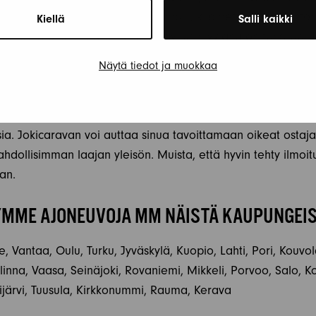
kuten auton merkki, malli, vuosimalli, kilometrit, huoltohistor
Kiellä
Salli kaikki
ollisista puutteista, sillä luotettavuus myyjänä on tärkeää
ja houkuttelevaa kieltä, joka herättää ostajien mielenkiinno
Näytä tiedot ja muokkaa
ratissa.
uksen näkyvyyttä. Hyödynnä eri myyntikanavia, kuten nettisi
sia. Jokicaravan voi auttaa sinua tavoittamaan oikeat ostaj
ahdollisimman laajan yleisön. Muista, että hyvin tehty ilmoit
an.
MME AJONEUVOJA MM NÄISTÄ KAUPUNGEI
, Vantaa, Oulu, Turku, Jyväskylä, Kuopio, Lahti, Pori, Kouvo
na, Vaasa, Seinäjoki, Rovaniemi, Mikkeli, Porvoo, Salo, Ko
järvi, Tuusula, Kirkkonummi, Rauma, Kerava