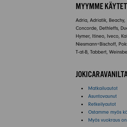
MYYMME KÄYTETT
Adria, Adriatik, Beachy,
Concorde, Dethleffs, Due
Hymer, Itineo, Iveco, K
Niesmann+Bischoff, Poksi
T-at-B, Tabbert, Weinsb
JOKICARAVANILTA
Matkailuautot
Asuntovaunut
Retkeilyautot
Ostamme myös käy
Myös vuokraus on