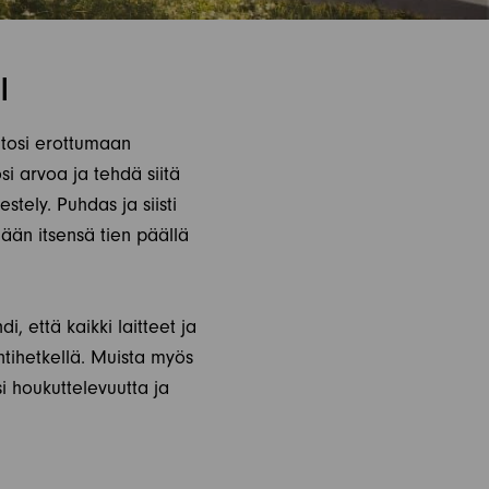
I
utosi erottumaan
si arvoa ja tehdä siitä
stely. Puhdas ja siisti
mään itsensä tien päällä
, että kaikki laitteet ja
ntihetkellä. Muista myös
si houkuttelevuutta ja