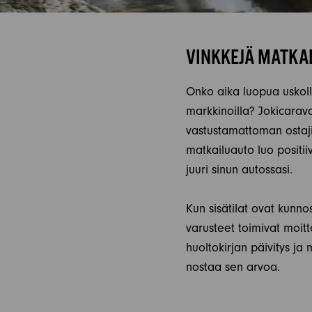
VINKKEJÄ MATKA
Onko aika luopua uskoll
markkinoilla? Jokicarava
vastustamattoman ostajie
matkailuauto luo positii
juuri sinun autossasi.
Kun sisätilat ovat kunno
varusteet toimivat moitt
huoltokirjan päivitys ja 
nostaa sen arvoa.