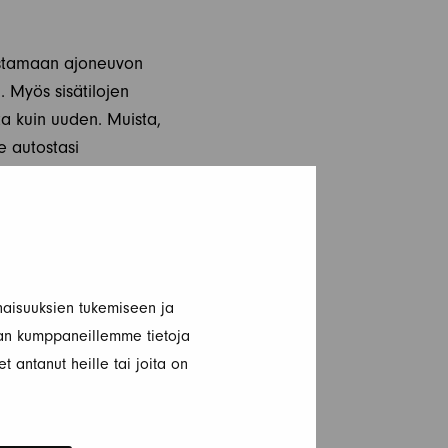
ostamaan ajoneuvon
. Myös sisätilojen
ta kuin uuden. Muista,
e autostasi
ympäristössä, jotta
 ja auton kuntoa.
tset apua tässä
aisuuksien tukemiseen ja
an kumppaneillemme tietoja
t antanut heille tai joita on
öä. Kerro ilmoituksessa