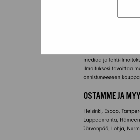
kaikki olennainen tieto, 
rehellinen ja avoin mahd
käyttämään positiivista 
näkemään itsensä auton 
Älä unohda myynti-ilmoit
mediaa ja lehti-ilmoituk
ilmoituksesi tavoittaa m
onnistuneeseen kauppa
OSTAMME JA MYY
Helsinki, Espoo, Tampere
Lappeenranta, Hämeenlin
Järvenpää, Lohja, Nurmi