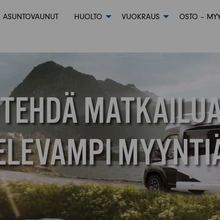
ASUNTOVAUNUT
HUOLTO
VUOKRAUS
OSTO – MYY
 TEHDÄ MATKAILU
LEVAMPI MYYNTI