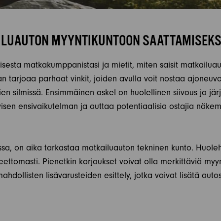
ILUAUTON MYYNTIKUNTOON SAATTAMISEKS
isesta matkakumppanistasi ja mietit, miten saisit matkailua
n tarjoaa parhaat vinkit, joiden avulla voit nostaa ajoneuvo
n silmissä. Ensimmäinen askel on huolellinen siivous ja järje
visen ensivaikutelman ja auttaa potentiaalisia ostajia näke
ssa, on aika tarkastaa matkailuauton tekninen kunto. Huolehdi
eettomasti. Pienetkin korjaukset voivat olla merkittäviä myy
mahdollisten lisävarusteiden esittely, jotka voivat lisätä auto