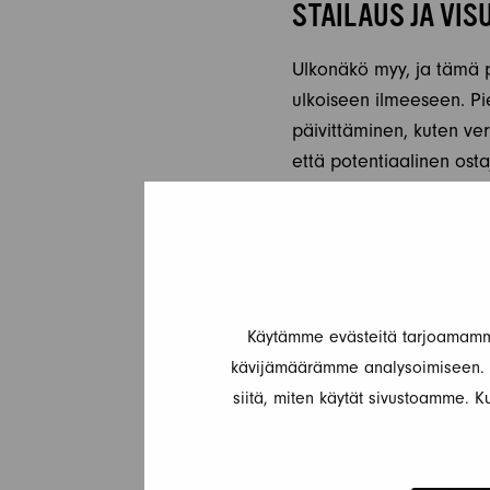
STAILAUS JA VIS
Ulkonäkö myy, ja tämä 
ulkoiseen ilmeeseen. Pie
päivittäminen, kuten ver
että potentiaalinen ostaj
viihtyisämmän ja tyyli
Valokuvilla on suuri mer
matkailuautosi parhaat p
Jokicaravan voi auttaa 
Käytämme evästeitä tarjoamamme
vaiheessa.
kävijämäärämme analysoimiseen. L
siitä, miten käytät sivustoamme. Ku
MARKKINOINTI J
Kun matkailuauto on saat