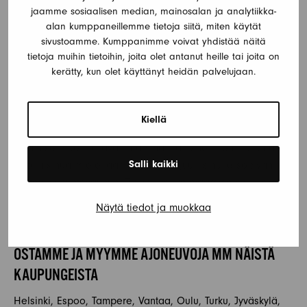
vai useammalle henkilölle, onko sinulla tarvetta erillisille
jaamme sosiaalisen median, mainosalan ja analytiikka-
ruoanlaittomahdollisuuksille tai kylpyhuoneelle, ja haluatko
alan kumppaneillemme tietoja siitä, miten käytät
sivustoamme. Kumppanimme voivat yhdistää näitä
vaunusta erillisen oleskelutilan. Jokicaravanin laaja
tietoja muihin tietoihin, joita olet antanut heille tai joita on
valikoima tarjoaa vaihtoehtoja erilaisilla mukavuuksilla ja
kerätty, kun olet käyttänyt heidän palvelujaan.
varusteilla, jotta voit valita juuri sinulle sopivan käytetyn
asuntovaunun.
Kiellä
Oletko valmis aloittamaan käytetyn asuntovaunun
ostamisen? Jokicaravanin ammattitaitoinen henkilökunta
Salli kaikki
auttaa sinua mielellään löytämään juuri sinulle sopivan
käytetyn asuntovaunun. Tutustu valikoimaamme sivuillamme
tai ota yhteyttä, niin autamme sinua mielellämme
Näytä tiedot ja muokkaa
valitsemaan unelmiesi matkakumppanin!
OSTAMME JA MYYMME AJONEUVOJA MM NÄISTÄ
KAUPUNGEISTA
Helsinki, Espoo, Tampere, Vantaa, Oulu, Turku, Jyväskylä,