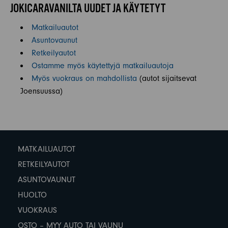
JOKICARAVANILTA UUDET JA KÄYTETYT
Matkailuautot
Asuntovaunut
Retkeilyautot
Ostamme myös käytettyjä matkailuautoja
Myös vuokraus on mahdollista
(autot sijaitsevat
Joensuussa)
MATKAILUAUTOT
RETKEILYAUTOT
ASUNTOVAUNUT
HUOLTO
VUOKRAUS
OSTO – MYY AUTO TAI VAUNU