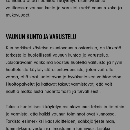
kannattaa ottaa huomioon käytettyä asuntovaunua
valittaessa: vaunun kunto ja varustelu sekä vaunun koko ja
mukavuudet.
VAUNUN KUNTO JA VARUSTELU
Kun harkitset käytetyn asuntovaunun ostamista, on tärkeää
tarkastella huolellisesti vaunun kuntoa ja varustelua.
Jokicaravanin valikoima koostuu huolella valituista ja hyvin
huolletuista käytetyistä asuntovaunuista, joten voit olla
varma, että saat luotettavan ja hyväkuntoisen vaihtoehdon.
Huoltopalvelut ja kattavat takuut varmistavat, että voit
nauttia matkailusta huolettomasti ja turvallisesti.
Tutustu huolellisesti käytetyn asuntovaunun teknisiin tietoihin
ja varmista, että kaikki vaunun toiminnot ovat kunnossa.
Tarkista esimerkiksi kaasulaitteiden, sähköjärjestelmän,
lämmityksen, veden ja ilmastoinnin toimivuus. Lisäksi