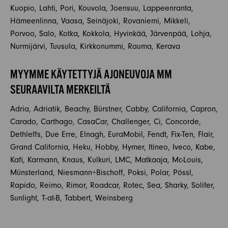
Kuopio, Lahti, Pori, Kouvola, Joensuu, Lappeenranta,
Hämeenlinna, Vaasa, Seinäjoki, Rovaniemi, Mikkeli,
Porvoo, Salo, Kotka, Kokkola, Hyvinkää, Järvenpää, Lohja,
Nurmijärvi, Tuusula, Kirkkonummi, Rauma, Kerava
MYYMME KÄYTETTYJÄ AJONEUVOJA MM
SEURAAVILTA MERKEILTÄ
Adria, Adriatik, Beachy, Bürstner, Cabby, California, Capron,
Carado, Carthago, CasaCar, Challenger, Ci, Concorde,
Dethleffs, Due Erre, Elnagh, EuraMobil, Fendt, Fix-Ten, Flair,
Grand California, Heku, Hobby, Hymer, Itineo, Iveco, Kabe,
Kafi, Karmann, Knaus, Kulkuri, LMC, Matkaaja, Mc-Louis,
Münsterland, Niesmann+Bischoff, Poksi, Polar, Pössl,
Rapido, Reimo, Rimor, Roadcar, Rotec, Sea, Sharky, Solifer,
Sunlight, T-at-B, Tabbert, Weinsberg