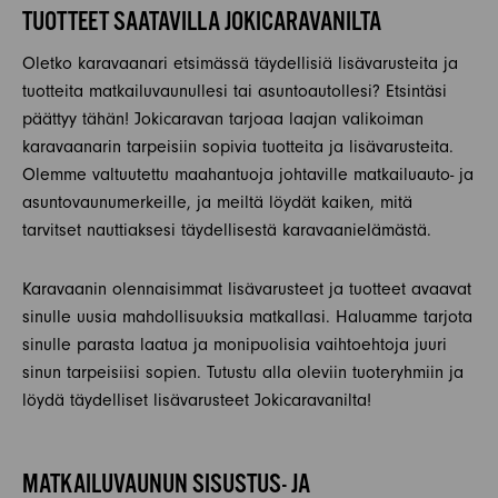
TUOTTEET SAATAVILLA JOKICARAVANILTA
Oletko karavaanari etsimässä täydellisiä lisävarusteita ja
tuotteita matkailuvaunullesi tai asuntoautollesi? Etsintäsi
päättyy tähän! Jokicaravan tarjoaa laajan valikoiman
karavaanarin tarpeisiin sopivia tuotteita ja lisävarusteita.
Olemme valtuutettu maahantuoja johtaville matkailuauto- ja
asuntovaunumerkeille, ja meiltä löydät kaiken, mitä
tarvitset nauttiaksesi täydellisestä karavaanielämästä.
Karavaanin olennaisimmat lisävarusteet ja tuotteet avaavat
sinulle uusia mahdollisuuksia matkallasi. Haluamme tarjota
sinulle parasta laatua ja monipuolisia vaihtoehtoja juuri
sinun tarpeisiisi sopien. Tutustu alla oleviin tuoteryhmiin ja
löydä täydelliset lisävarusteet Jokicaravanilta!
MATKAILUVAUNUN SISUSTUS- JA