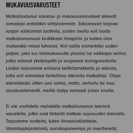
MUKAVUUSVARUSTEET
Matkailuvaunun sisustus- ja mukavuusvarusteet tekevät
lomastasi entistäkin viihtyisämmän. Jokicaravan tarjoaa
laajan valikoiman tuotteita, joiden avulla voit luoda
matkailuvaunuusi kodikkaan ilmapiirin ja tuntea olon
mukavaksi missä tahansa. Voit valita esimerkiksi uuden
patjan, joka tuo lisämukavuutta yöuniisi tai vaikkapa verhot,
jotka antavat yksityisyyttä ja suojaavat auringonvalolta.
Lisäksi tarjoamme erilaisia keittiötarvikkeita ja astioita,
jotta voit valmistaa herkullisia aterioita matkallasi. Olipa
etsinnässäsi sitten uusi sohva, matto, verhoilu tai muu
sisustuselementti, meiltä löytyy varmasti jotain sinulle.
Ei ole unohdettu myöskään matkailuvaunun teknisiä
varusteita, jotka ovat tärkeitä matkasi sujuvuuden kannalta.
Tarjoamme tuotteita, kuten ilmastointilaitteita,
lämmitysjärjestelmiä, aurinkopaneeleja ja inverttereitä,