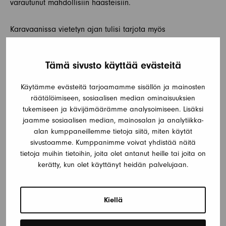
varautunut mahdollisiin haasteisiin.
Karavaanissa vietetyn ajan tulisi tarjota myös
unohtumattomia ulkoiluelämyksiä. Tarjoamme laajan
valikoiman erilaisia ulkoiluvarusteita, kuten retkituoleja,
Tämä sivusto käyttää evästeitä
grillivarusteita, telttoja ja matkailuvaunun markiiseja, joiden
avulla voit nauttia auringosta ja upeista maisemista.
Käytämme evästeitä tarjoamamme sisällön ja mainosten
Ulkoiluvarusteiden avulla voit viettää aikaa luonnossa ja
räätälöimiseen, sosiaalisen median ominaisuuksien
tehdä retkiä mielenkiintoisiin kohteisiin missä tahansa
tukemiseen ja kävijämäärämme analysoimiseen. Lisäksi
matkasi aikana.
jaamme sosiaalisen median, mainosalan ja analytiikka-
alan kumppaneillemme tietoja siitä, miten käytät
sivustoamme. Kumppanimme voivat yhdistää näitä
TUTUSTU JOKICARAVANIN LAAJAAN VALIKOIMAAN
tietoja muihin tietoihin, joita olet antanut heille tai joita on
kerätty, kun olet käyttänyt heidän palvelujaan.
JA TILAA TARVITSEMASI KARAVAANIVARUSTEET JO
TÄNÄÄN!
Kiellä
Jokicaravan on sitoutunut palvelemaan kaikkia
karavaanareita tarjoamalla laadukkaita tuotteita ja