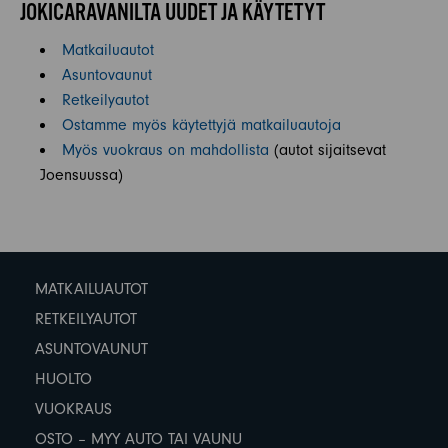
JOKICARAVANILTA UUDET JA KÄYTETYT
Matkailuautot
Asuntovaunut
Retkeilyautot
Ostamme myös käytettyjä matkailuautoja
Myös vuokraus on mahdollista
(autot sijaitsevat
Joensuussa)
MATKAILUAUTOT
RETKEILYAUTOT
ASUNTOVAUNUT
HUOLTO
VUOKRAUS
OSTO – MYY AUTO TAI VAUNU