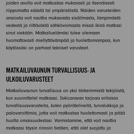
joiden avulla voit matkustaa mukavasti ja itsenäisesti
riippumatta säästä tai ympäristöstä. Näiden varusteiden
ansiosta voit nauttia mukavasta sisäilmasta, lämpimästä
vedestä ja riittävästä sähkövoimasta missä ikinä matkasi
sinut viekään. Matkailuelämäsi tulee olemaan
huomattavasti miellyttävämpää ja huolettomampaa, kun
käytössäsi on parhaat tekniset varusteet.
MATKAILUVAUNUN TURVALLISUUS- JA
ULKOILUVARUSTEET
Matkailuvaunun turvallisuus on yksi tärkeimmistä tekijöistä,
kun suunnittelet matkaasi. Jokicaravan tarjoaa erilaisia
turvallisuusvarusteita, kuten pyörätelineitä, turvalukkoja ja
palovaroittimia, jotta voit matkustaa huolettomasti ja pitää
huolta omaisuudestasi. Varmistamme, että voit nauttia
matkaasi täysin rinnoin tietäen, että olet suojattu ja