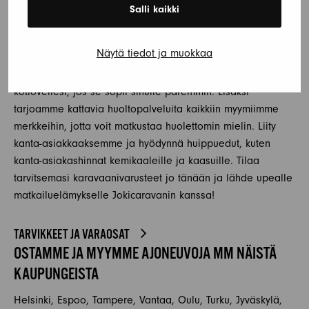
lisävarusteita. Olitpa sitten aloitteleva tai kokenut
Salli kaikki
karavaanari, meiltä löydät kaiken tarvitsemasi nauttiaksesi
täydellisestä matkailuelämästä. Tutustu laajaan
Näytä tiedot ja muokkaa
valikoimaamme sivuillamme tai vieraile myymälässämme
Joensuussa. Voimme myös toimittaa tuotteet suoraan
kotiovellesi, jos se sopii sinulle paremmin. Lisäksi
tarjoamme kattavia huoltopalveluita kaikkiin myymiimme
merkkeihin, jotta voit matkustaa huolettomin mielin. Liity
kanta-asiakkaaksemme ja hyödynnä huippuedut, kuten
kanta-asiakashinnat kemikaaleille ja kaasuille. Tilaa
tarvitsemasi karavaanivarusteet jo tänään ja lähde upealle
matkailuelämykselle Jokicaravanin kanssa!
TARVIKKEET JA VARAOSAT
OSTAMME JA MYYMME AJONEUVOJA MM NÄISTÄ
KAUPUNGEISTA
Helsinki, Espoo, Tampere, Vantaa, Oulu, Turku, Jyväskylä,