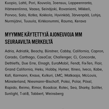
Kuopio, Lahti, Pori, Kouvola, Joensuu, Lappeenranta,
Hämeenlinna, Vaasa, Seinäjoki, Rovaniemi, Mikkeli,
Porvoo, Salo, Kotka, Kokkola, Hyvinkää, Järvenpää, Lohja,
Nurmijärvi, Tuusula, Kirkkonummi, Rauma, Kerava
MYYMME KÄYTETTYJÄ AJONEUVOJA MM
SEURAAVILTA MERKEILTÄ
Adria, Adriatik, Beachy, Bürstner, Cabby, California, Capron,
Carado, Carthago, CasaCar, Challenger, Ci, Concorde,
Dethleffs, Due Erre, Elnagh, EuraMobil, Fendt, Fix-Ten, Flair,
Grand California, Heku, Hobby, Hymer, Itineo, Iveco, Kabe,
Kafi, Karmann, Knaus, Kulkuri, LMC, Matkaaja, Mc-Louis,
Münsterland, Niesmann+Bischoff, Poksi, Polar, Pössl,
Rapido, Reimo, Rimor, Roadcar, Rotec, Sea, Sharky, Solifer,
Sunlight, T-at-B, Tabbert, Weinsberg