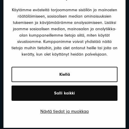
MATKAILUAUTOT
Käytämme evästeitä tarjoamamme sisällön ja mainosten
RETKEILYAUTOT
räätälöimiseen, sosiaalisen median ominaisuuksien
ASUNTOVAUNUT
tukemiseen ja kävijämäärämme analysoimiseen. Lisäksi
jaamme sosiaalisen median, mainosalan ja analytiikka-
HUOLTO
alan kumppaneillemme tietoja siitä, miten käytät
VUOKRAUS
sivustoamme. Kumppanimme voivat yhdistää näitä
OSTO – MYY AUTO TAI VAUNU
tietoja muihin tietoihin, joita olet antanut heille tai joita on
kerätty, kun olet käyttänyt heidän palvelujaan.
AJANKOHTAISTA
OTA YHTEYTTÄ
Kiellä
Salli kaikki
Myynti:
0290 010 160
Näytä tiedot ja muokkaa
Huolto:
0290 010 162